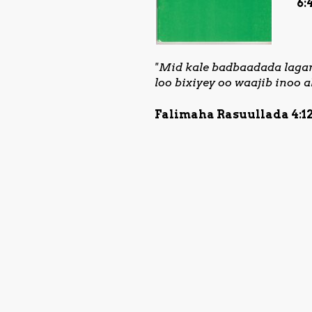
6:
"Mid kale badbaadada laga
loo bixiyey oo waajib inoo 
Falimaha Rasuullada 4:1