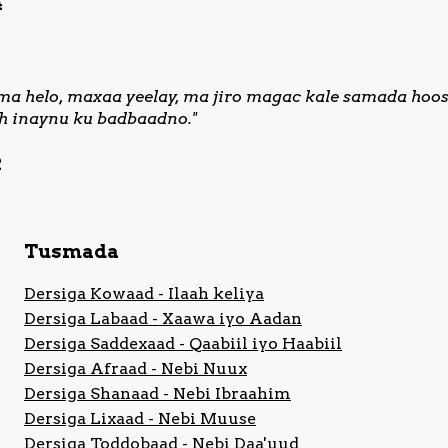
4
ma helo, maxaa yeelay, ma jiro magac kale samada hoo
ah inaynu ku badbaadno."
2
Tusmada
Dersiga Kowaad - Ilaah keliya
Dersiga Labaad - Xaawa iyo Aadan
Dersiga Saddexaad - Qaabiil iyo Haabiil
Dersiga Afraad - Nebi Nuux
Dersiga Shanaad - Nebi Ibraahim
Dersiga Lixaad - Nebi Muuse
Dersiga Toddobaad - Nebi Daa'uud