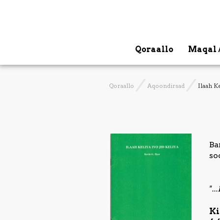
Qoraallo
Maqal 
Qoraallo
Aqoondirsad
Ilaah Ke
Ba
so
".
Ki