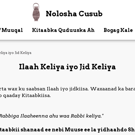
Nolosha Cusub
/ Muuqal
Kitaabka Quduuska Ah
Bogag Kale
liya iyo Jid Keliya
Ilaah Keliya iyo Jid Keliya
rta wax ku saabsan Ilaah iyo jidkiisa. Waxaanad ka bara
o qaaday Kitaabkiisa.
..Rabbiga Ilaaheenna ahu waa Rabbi keliya."
taabkii shanaad ee nebi Muuse ee la yidhaahdo S