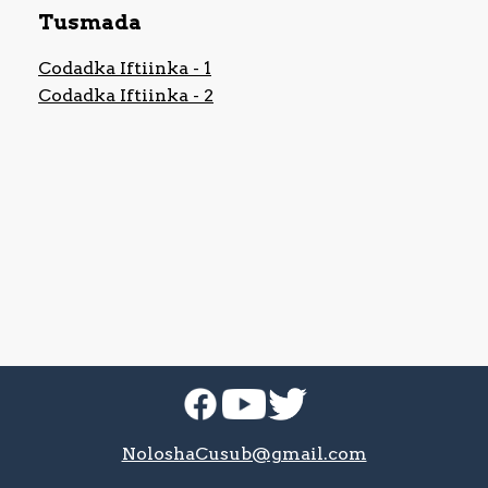
Tusmada
Nagala
Codadka Iftiinka - 1
soo
xiriir
Codadka Iftiinka - 2
NoloshaCusub@gmail.com