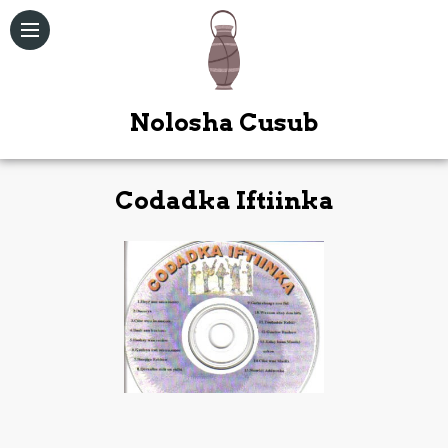
Nolosha Cusub
Codadka Iftiinka
Qoraallo
Maqal /
Muuqal
Kitaabka
Quduuska
Ah
Bogag
Kale