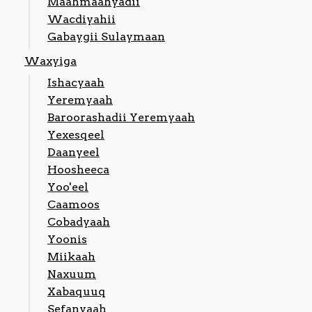
Maahmaahyadii
Wacdiyahii
Gabaygii Sulaymaan
Waxyiga
Ishacyaah
Yeremyaah
Baroorashadii Yeremyaah
Yexesqeel
Daanyeel
Hoosheeca
Yoo'eel
Caamoos
Cobadyaah
Yoonis
Miikaah
Naxuum
Xabaquuq
Sefanyaah