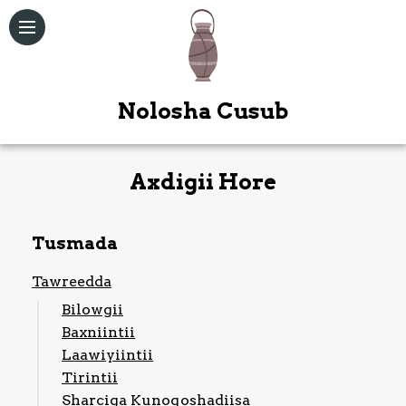
Nolosha Cusub
Axdigii Hore
Qoraallo
Tusmada
Maqal /
Muuqal
Tawreedda
Kitaabka
Bilowgii
Quduuska
Baxniintii
Ah
Laawiyiintii
Tirintii
Bogag
Sharciga Kunoqoshadiisa
Kale