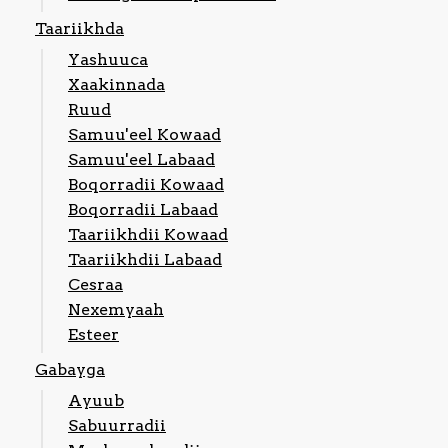
Taariikhda
Nagala
Yashuuca
soo
xiriir
Xaakinnada
Ruud
Samuu'eel Kowaad
Samuu'eel Labaad
Boqorradii Kowaad
Boqorradii Labaad
Taariikhdii Kowaad
Taariikhdii Labaad
Cesraa
Nexemyaah
Esteer
Gabayga
Ayuub
Sabuurradii