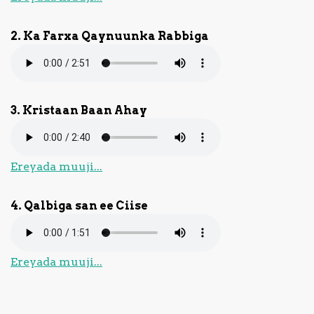
Nagala
2. Ka Farxa Qaynuunka Rabbiga
soo
xiriir
3. Kristaan Baan Ahay
Ereyada muuji...
4. Qalbiga san ee Ciise
Ereyada muuji...