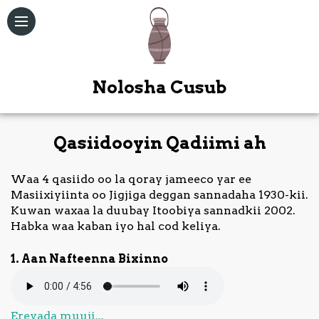
Nolosha Cusub
Qasiidooyin Qadiimi ah
Qoraallo
Waa 4 qasiido oo la qoray jameeco yar ee
Maqal /
Masiixiyiinta oo Jigjiga deggan sannadaha 1930-kii.
Muuqal
Kuwan waxaa la duubay Itoobiya sannadkii 2002.
Habka waa kaban iyo hal cod keliya.
Kitaabka
Quduuska
1. Aan Nafteenna Bixinno
Ah
Bogag
Ereyada muuji...
Kale