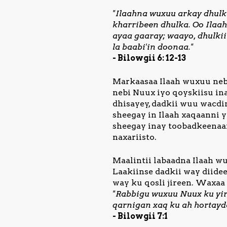
"Ilaahna wuxuu arkay dhulka
kharribeen dhulka. Oo Ilaa
ayaa gaaray; waayo, dhulki
la baabi'in doonaa."
- Bilowgii 6: 12-13
Markaasaa Ilaah wuxuu nebi
nebi Nuux iyo qoyskiisu in
dhisayey, dadkii wuu wacdi
sheegay in Ilaah xaqaanni 
sheegay inay toobadkeenaan
naxariisto.
Maalintii labaadna Ilaah w
Laakiinse dadkii way diidee
way ku qosli jireen. Waxaa
"Rabbigu wuxuu Nuux ku yir
qarnigan xaq ku ah hortayd
- Bilowgii 7:1