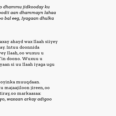
d oo dhammu jidkooday ku
dkoodii aan dhammayn lahaa
o bal eeg, Iyagaan dhulka
axay ahayd wax Ilaah siiyey
ay. Intuu doonnida
ey Ilaah, oo wuxuu u
i'in doono. Wuxuu u
yaan si uu Ilaah iyaga ugu
mooyinka muuqdaan.
u majaajiloon jireen, oo
iray, oo markaasaa:
ayo, waxaan arkay adigoo