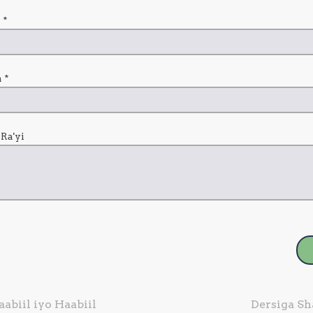
a
*
a
*
 Ra'yi
abiil iyo Haabiil
Dersiga Sh