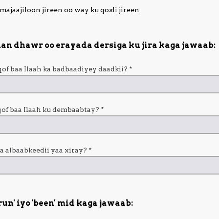
ajaajiloon jireen oo way ku qosli jireen
an dhawr oo erayada dersiga ku jira kaga jawaab:
qof baa Ilaah ka badbaadiyey daadkii?
*
qof baa Ilaah ku dembaabtay?
*
a albaabkeedii yaa xiray?
*
un' iyo 'been' mid kaga jawaab: