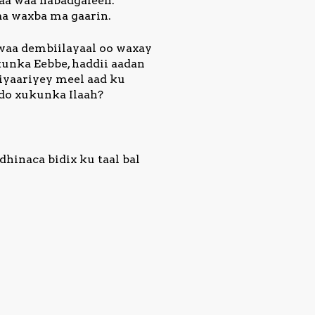
naa waa nabadgaleen.
aa waxba ma gaarin.
waa dembiilayaal oo waxay
kunka Eebbe, haddii aadan
iyaariyey meel aad ku
ddo xukunka Ilaah?
hinaca bidix ku taal bal