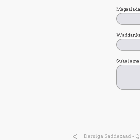
Magaalad
Waddank
Su'aal ama
Dersiga Saddexaad - Qa