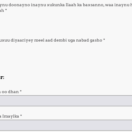
aynu doonayno inaynu xukunka Ilaah ka baxsanno, waa inaynu 
 ah
*
wuxuu diyaariyey meel aad dembi uga nabad gasho
*
r:
 oo dhan
*
a Imaylka
*