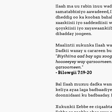
Ilaah ma uu rabin inuu wad
samatabbixiyo aawadeeed, I
dheddig oo ka kooban bahal
xaaskiisii iyo saddexdiisii 
qoyskiisii iyo xayawaankiib
dibadday joogeen.
Maalintii xukunka Ilaah wa
Dadkii waxay u carareen buu
"Biyihiina aad bay ugu xo
hooseeyey way qarsoomeen. 
qarsoomeen."
- Bilowgii 7:19-20
Bal Ilaah muxuu dadka wax
keliya ayaa laga badbaadiy
doonnidaasi ku badbaaday.
Xukunkii Eebbe ee ciqaabta