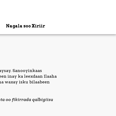
Nagala soo Xiriir
aysay. Sanooyinkaas
en inay ka leexdaan Ilaaha
na waxay isku bilaabeen
a oo fikirrada qalbigiisu