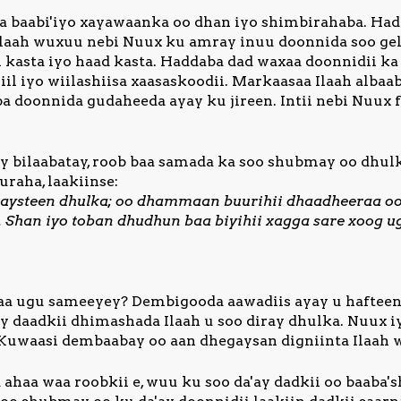
a baabi'iyo xayawaanka oo dhan iyo shimbirahaba. Had
laah wuxuu nebi Nuux ku amray inuu doonnida soo gel
 kasta iyo haad kasta. Haddaba dad waxaa doonnidii ka
wiil iyo wiilashiisa xaasaskoodii. Markaasaa Ilaah albaa
a doonnida gudaheeda ayay ku jireen. Intii nebi Nuux f
y bilaabatay, roob baa samada ka soo shubmay oo dhulk
raha, laakiinse:
ogaysteen dhulka; oo dhammaan buurihii dhaadheeraa o
Shan iyo toban dhudhun baa biyihii xagga sare xoog u
aa ugu sameeyey? Dembigooda aawadiis ayay u hafteen
ey daadkii dhimashada Ilaah u soo diray dhulka. Nuux i
 Kuwaasi dembaabay oo aan dhegaysan digniinta Ilaah
 ahaa waa roobkii e, wuu ku soo da'ay dadkii oo baaba'