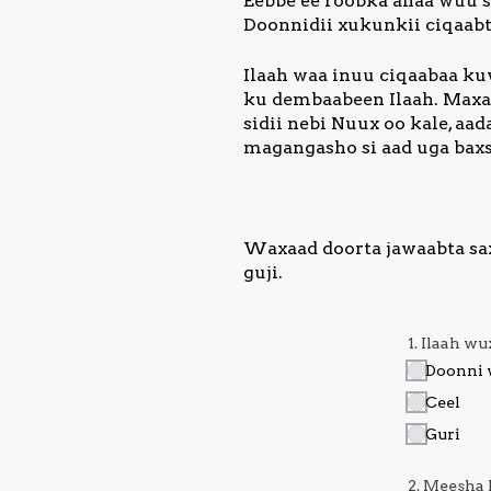
Eebbe ee roobka ahaa wuu s
Doonnidii xukunkii ciqaabt
Ilaah waa inuu ciqaabaa k
ku dembaabeen Ilaah. Maxaa
sidii nebi Nuux oo kale, a
magangasho si aad uga baxs
Waxaad doorta jawaabta saxd
guji.
1. Ilaah w
Doonni
Ceel
Guri
2. Meesha 