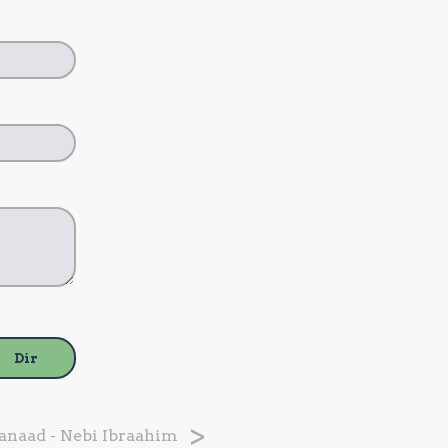
Dir
anaad - Nebi Ibraahim