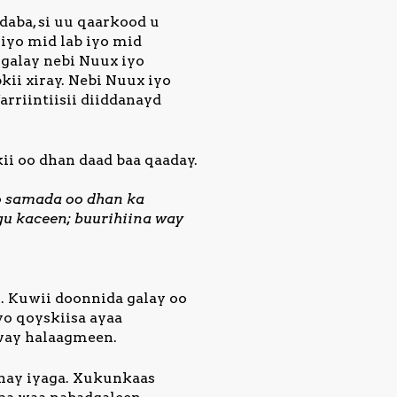
daba, si uu qaarkood u
iyo mid lab iyo mid
 galay nebi Nuux iyo
bkii xiray. Nebi Nuux iyo
arriintiisii diiddanayd
ii oo dhan daad baa qaaday.
o samada oo dhan ka
gu kaceen; buurihiina way
. Kuwii doonnida galay oo
yo qoyskiisa ayaa
 way halaagmeen.
shay iyaga. Xukunkaas