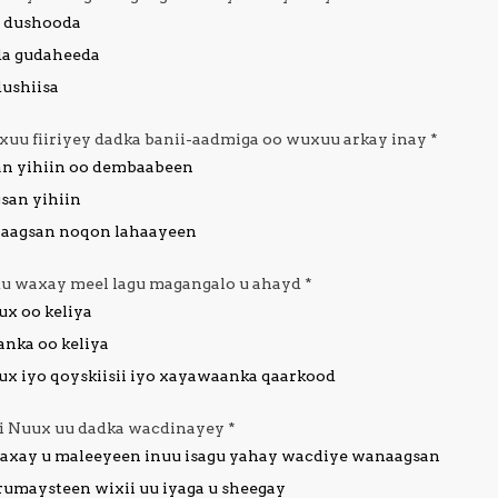
 dushooda
a gudaheeda
dushiisa
uxuu fiiriyey dadka banii-aadmiga oo wuxuu arkay inay
*
an yihiin oo dembaabeen
an yihiin
aagsan noqon lahaayeen
du waxay meel lagu magangalo u ahayd
*
ux oo keliya
nka oo keliya
ux iyo qoyskiisii iyo xayawaanka qaarkood
ebi Nuux uu dadka wacdinayey
*
axay u maleeyeen inuu isagu yahay wacdiye wanaagsan
umaysteen wixii uu iyaga u sheegay