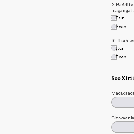
9. Haddii 
magangal
Run
Been
10. Ilaah 
Run
Been
Soo Xirii
Magacaaga
Cinwaank