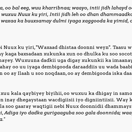
, oo bal eeg, wuu kharribnaa; waayo, intii jidh lahay
h wuxuu Nuux ku yiri, Intii jidh leh oo dhan dhammaa
i waxaa ka buuxsamay dulmi iyaga xaggooda ka yimid, o
 Nuux ku yiri, "Waxaad dhistaa doonni weyn". Taasu w
ay kaga baxsadaan xukunka xun oo dhulka ku soo socot
nayey. Wuxuuna dadkii uga digay xukunkii ka imaanay
yahay oo uu iyaga dembigooda daraaddiis uu wada baab
 oo ay Ilaah u soo noqdaan, oo ay dembigooda iska daa
uxuu kala qaybiyey biyihii, oo wuxuu ka dhigay in sa
n inay dhegaystaan wacdigiisii iyo digniintiisii. Way k
 la soo gaaray waqtigii nebi Nuux doonnidii dhammayst
i, Adiga iyo dadka gurigaaguba soo gala doonnida; wa
a."