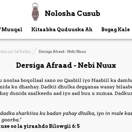
Nolosha Cusub
/ Muuqal
Kitaabka Quduuska Ah
Bogag Kale
liya iyo Jid Keliya
Dersiga Afraad - Nebi Nuux
Dersiga Afraad - Nebi Nuux
noolaa boqollaal sano oo Qaabiil iyo Haabiil ka damb
da ku dhashay. Dadkii dhulka degganaa waxay bilaabe
hay dunida xaalkeedu aad iyo aad buu u xumaa. Dadku
adka sharkiisu ku badan yahay dhulka, iyo in male kast
o goorba."
se oo la yiraahdo Bilowgii 6: 5