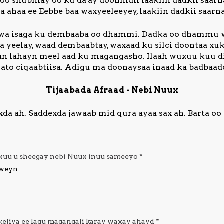
oo shubmay oo ku da'ay doonnidii laakiin dadkii saar
a ahaa ee Eebbe baa waxyeeleeyey, laakiin dadkii saarn
uwa isaga ku dembaaba oo dhammi. Dadka oo dhammu 
 yeelay, waad dembaabtay, waxaad ku silci doontaa xu
adan lahayn meel aad ku magangasho. Ilaah wuxuu kuu d
ato ciqaabtiisa. Adigu ma doonaysaa inaad ka badbaa
Tijaabada Afraad - Nebi Nuux
a ah. Saddexda jawaab mid qura ayaa sax ah. Barta oo d
uxuu u sheegay nebi Nuux inuu sameeyo
*
 weyn
keliya ee lagu magangali karay waxay ahayd
*