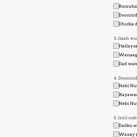
Buuraha
Doonnid
Dhulka 
3. Ilaah w
Hallays
Wanaags
Dad wan
4. Doonni
Nebi Nu
Xayawaa
Nebi Nu
5. Intii n
Dadku w
Waxay r