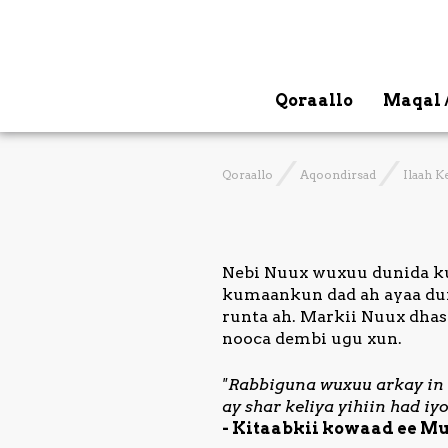
Qoraallo
Maqal 
Qoraallo
Aqoondirsad
Ilaah Ke
Nebi Nuux wuxuu dunida ku 
kumaankun dad ah ayaa duni
runta ah. Markii Nuux dhas
nooca dembi ugu xun.
"Rabbiguna wuxuu arkay in d
ay shar keliya yihiin had iy
- Kitaabkii kowaad ee Muu