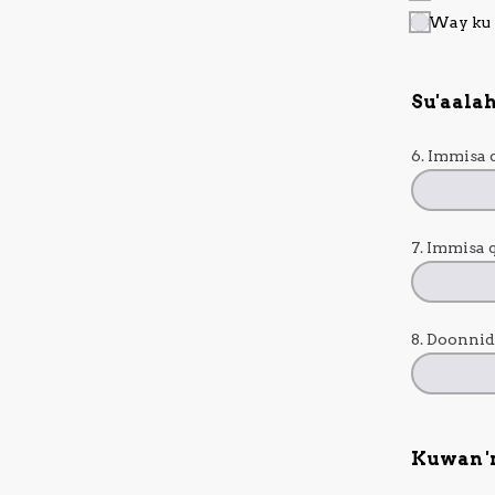
Way ku m
Su'aalah
6. Immisa 
7. Immisa 
8. Doonnid
Kuwan 'r