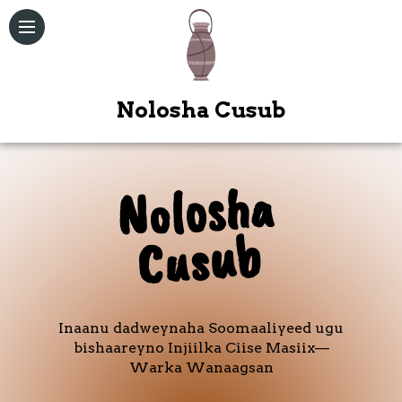
Nolosha Cusub
Nolosha
C
us
u
Qoraallo
b
Maqal /
Muuqal
Kitaabka
Quduuska
Inaanu dadweynaha Soomaaliyeed ugu
Ah
bishaareyno Injiilka Ciise Masiix—
Warka Wanaagsan
Bogag
Kale