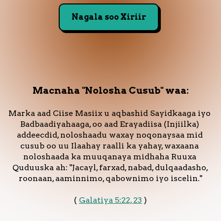
Nagala soo Xiriir
Nagala
soo
xiriir
Macnaha "Nolosha Cusub" waa:
Marka aad Ciise Masiix u aqbashid Sayidkaaga iyo 
Badbaadiyahaaga, oo aad Erayadiisa (Injiilka) 
addeecdid, noloshaadu waxay noqonaysaa mid 
cusub oo uu Ilaahay raalli ka yahay, waxaana 
noloshaada ka muuqanaya midhaha Ruuxa 
Quduuska ah: "Jacayl, farxad, nabad, dulqaadasho, 
roonaan, aaminnimo, qabownimo iyo iscelin."
( 
Galatiya 5:22, 23
 )