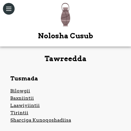
Nolosha Cusub
Tawreedda
Qoraallo
Tusmada
Maqal /
Muuqal
Bilowgii
Baxniintii
Kitaabka
Quduuska
Laawiyiintii
Ah
Tirintii
Sharciga Kunoqoshadiisa
Bogag
Kale