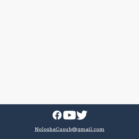
Nagala
soo
xiriir
NoloshaCusub@gmail.com