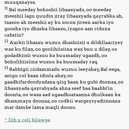
muuqanaysa.
11
Bal meeday bohoshii libaaxyadu, oo meeday
meeshii lagu quudin jiray libaaxyada qayrabka ah,
taasoo ah meeshii ay ku socon jireen aarka iyo
goosha iyo dhasha libaaxu, iyagoo aan ciduna
cabsiin?
12
Aarkii libaaxu wuxuu dhashiisii u dildillaaciyey
wax ku filan, oo goolihiisiina wax buu u dilay, oo
godadkiisii wuxuu ka buuxsaday ugaadh, oo
boholihiisiina wuxuu ka buuxsaday raq.
13
Rabbigii ciidammadu wuxuu leeyahay, Bal eega,
anigu col baan idinla ahay, oo
gaadhifardoodyadana qiiq baan ku gubi doonaa, oo
libaaxyada qayrabyada ahna seef baa baabbi'in
doonta, oo waxa aad ugaadhsataanna dhulkaan ka
dhammayn doonaa, oo codkii wargeysyadiinnana
mar dambe lama maqli doono.
^ Dib u celi bilawga