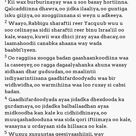
1
Kii wax burburinayay waa u soo baxay hortiinna.
Qalcaddiinna dhawra, oo jidka ilaaliya, oo guntiga
isku giijiya, oo xooggiinnana si weyn u adkeeya.
2
Waayo, Rabbigu sharaftii reer Yacquub wuu u
soo celinayaa sidii sharaftii reer binu Israa'iil oo
kale, waayo, kuwii wax dhici jiray ayaa dhacay, oo
laamahoodii canabka ahaana way wada
baabbi'iyeen.
3
Oo raggiisa xoogga badan gaashaankoodiina waa
la caseeyey, oo ragga dagaalyahanka ahuna waxay
xidhaan dhar guduudan, oo maalintii
isdiyaarintiisana gaadhifardoodyadu waa bir
widhwidha, oo warmihiina waa loo ruxay si cabsi
badan.
4
Gaadhifardoodyada ayaa jidadka dhexdooda ka
gurdamaya, oo jidadka balballaadhan ayaa
midkoodba kan kale ku cidhiidhinaya, oo
muuqashadooduna waa sida qori iftiimaya oo kale,
waxayna u ordayaan sida hillaaca oo kale.
5
Wuxuu xusuustaa geesiyaashiisii, way