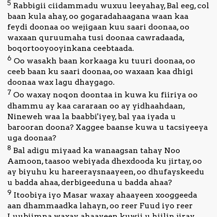
5
Rabbigii ciidammadu wuxuu leeyahay, Bal eeg, col
baan kula ahay, oo gogaradahaagana waan kaa
feydi doonaa oo wejigaan kuu saari doonaa, oo
waxaan quruumaha tusi doonaa cawradaada,
boqortooyooyinkana ceebtaada.
6
Oo wasakh baan korkaaga ku tuuri doonaa, oo
ceeb baan ku saari doonaa, oo waxaan kaa dhigi
doonaa wax lagu dhaygago.
7
Oo waxay noqon doontaa in kuwa ku fiiriya oo
dhammu ay kaa cararaan oo ay yidhaahdaan,
Nineweh waa la baabbi'iyey, bal yaa iyada u
barooran doona? Xaggee baanse kuwa u tacsiyeeya
uga doonaa?
8
Bal adigu miyaad ka wanaagsan tahay Noo
Aamoon, taasoo webiyada dhexdooda ku jirtay, oo
ay biyuhu ku hareeraysnaayeen, oo dhufayskeedu
u badda ahaa, derbigeeduna u badda ahaa?
9
Itoobiya iyo Masar waxay ahaayeen xooggeeda
aan dhammaadka lahayn, oo reer Fuud iyo reer
Luubiimna waxay ahaayeen kuwii u hiilin jiray.