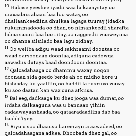
10
Habase yeeshee iyadii waa la kaxaystay oo
maxaabiis ahaan baa loo watay, oo
dhallaankeediina dhulkaa lagaga tuuray jidadka
rukummadooda oo dhan, oo nimankeedii sharafta
lahaa saami baa loo ritay, oo raggeedii waaweynaa
oo dhanna silsilado baa lagu xidhay.
11
Oo weliba adigu waad sakhraami doontaa oo
waad qarsoonaan doontaa, adiguna cadowga
aawadiis dufays baad doondooni doontaa.
12
Qalcadahaaga oo dhammu waxay noqon
doonaan sida geedo berde ah oo midho hore u
bislaaday ku yaalliin, oo haddii la ruxruxo waxay
ku soo daatan kan wax cuna afkiisa.
13
Bal eeg, dadkaaga ku dhex jooga waa dumar, oo
irdaha dalkaaguna waa u bannaan yihiin
cadaawayaashaada, oo qataaradaadiina dab baa
baabbi'iyey.
14
Biyo u soo dhaanso hareeraynta aawadeed, oo
qalcadahaagana adkee. Dhoobada dhex gal, oo