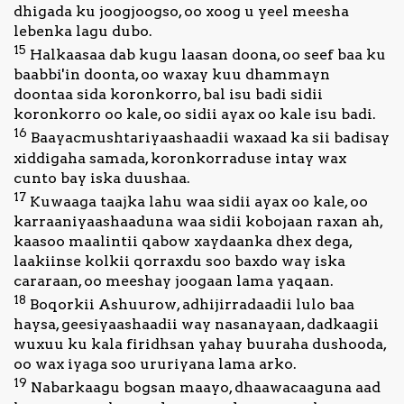
dhigada ku joogjoogso, oo xoog u yeel meesha
lebenka lagu dubo.
15
Halkaasaa dab kugu laasan doona, oo seef baa ku
baabbi'in doonta, oo waxay kuu dhammayn
doontaa sida koronkorro, bal isu badi sidii
koronkorro oo kale, oo sidii ayax oo kale isu badi.
16
Baayacmushtariyaashaadii waxaad ka sii badisay
xiddigaha samada, koronkorraduse intay wax
cunto bay iska duushaa.
17
Kuwaaga taajka lahu waa sidii ayax oo kale, oo
karraaniyaashaaduna waa sidii kobojaan raxan ah,
kaasoo maalintii qabow xaydaanka dhex dega,
laakiinse kolkii qorraxdu soo baxdo way iska
cararaan, oo meeshay joogaan lama yaqaan.
18
Boqorkii Ashuurow, adhijirradaadii lulo baa
haysa, geesiyaashaadii way nasanayaan, dadkaagii
wuxuu ku kala firidhsan yahay buuraha dushooda,
oo wax iyaga soo ururiyana lama arko.
19
Nabarkaagu bogsan maayo, dhaawacaaguna aad