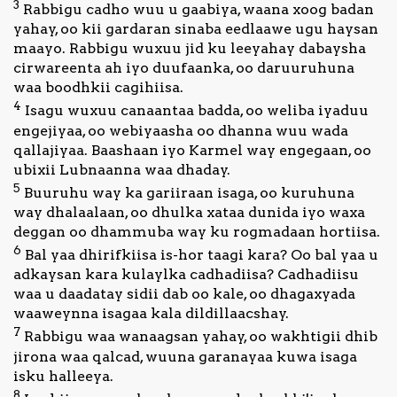
3
Rabbigu cadho wuu u gaabiya, waana xoog badan
yahay, oo kii gardaran sinaba eedlaawe ugu haysan
Nagala
maayo. Rabbigu wuxuu jid ku leeyahay dabaysha
soo
cirwareenta ah iyo duufaanka, oo daruuruhuna
xiriir
waa boodhkii cagihiisa.
4
Isagu wuxuu canaantaa badda, oo weliba iyaduu
engejiyaa, oo webiyaasha oo dhanna wuu wada
qallajiyaa. Baashaan iyo Karmel way engegaan, oo
ubixii Lubnaanna waa dhaday.
5
Buuruhu way ka gariiraan isaga, oo kuruhuna
way dhalaalaan, oo dhulka xataa dunida iyo waxa
deggan oo dhammuba way ku rogmadaan hortiisa.
6
Bal yaa dhirifkiisa is-hor taagi kara? Oo bal yaa u
adkaysan kara kulaylka cadhadiisa? Cadhadiisu
waa u daadatay sidii dab oo kale, oo dhagaxyada
waaweynna isagaa kala dildillaacshay.
7
Rabbigu waa wanaagsan yahay, oo wakhtigii dhib
jirona waa qalcad, wuuna garanayaa kuwa isaga
isku halleeya.
8