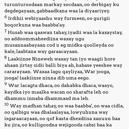
turunturoodaan markay socdaan, oo derbigay ku
degdegayaan, gabbaadkana waa la diyaariyey.
6
Irdihii webiyaashu way furmeen, oo gurigii
boqorkuna waa baabba'ay.
7
Husab waa qaawan tahay, iyadii waa la kaxaystay,
oo addoommaheediina waxay ugu
musannaabayaan cod u eg midka qoolleyda oo
kale, laabtana way garaacayaan.
8
Laakiinse Nineweh waxay tan iyo waagii hore
ahaan jirtay sidii balli biya ah, habase yeeshee way
cararayaan. Waxaa lagu qayliyaa, War jooga,
jooga! laakiinse ninna dib uma eego.
9
War lacagta dhaca, oo dahabka dhaca, waayo,
kaydka iyo maalka wacan oo sharafta leh oo
dhammu innaba dhammaad ma leh.
10
Way madhan tahay, oo waa baabba', oo waa cidla,
oo qalbigu waa dhalaalayaa, lowyuhuna way
isgaraacayaan, oo qof kasta dhexdiisa xanuun baa
ku jira, oo kulligoodna wejigooda cabsi baa ka