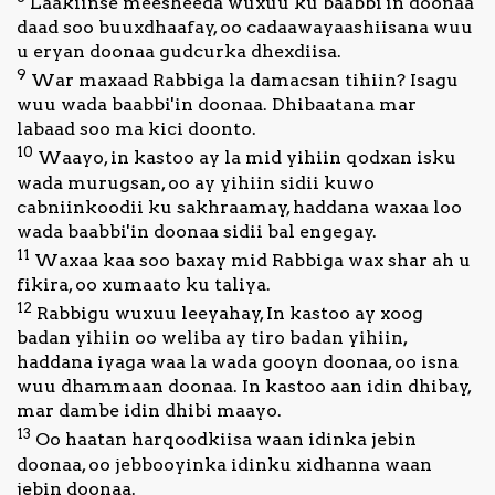
Laakiinse meesheeda wuxuu ku baabbi'in doonaa
daad soo buuxdhaafay, oo cadaawayaashiisana wuu
u eryan doonaa gudcurka dhexdiisa.
9
War maxaad Rabbiga la damacsan tihiin? Isagu
wuu wada baabbi'in doonaa. Dhibaatana mar
labaad soo ma kici doonto.
10
Waayo, in kastoo ay la mid yihiin qodxan isku
wada murugsan, oo ay yihiin sidii kuwo
cabniinkoodii ku sakhraamay, haddana waxaa loo
wada baabbi'in doonaa sidii bal engegay.
11
Waxaa kaa soo baxay mid Rabbiga wax shar ah u
fikira, oo xumaato ku taliya.
12
Rabbigu wuxuu leeyahay, In kastoo ay xoog
badan yihiin oo weliba ay tiro badan yihiin,
haddana iyaga waa la wada gooyn doonaa, oo isna
wuu dhammaan doonaa. In kastoo aan idin dhibay,
mar dambe idin dhibi maayo.
13
Oo haatan harqoodkiisa waan idinka jebin
doonaa, oo jebbooyinka idinku xidhanna waan
jebin doonaa.