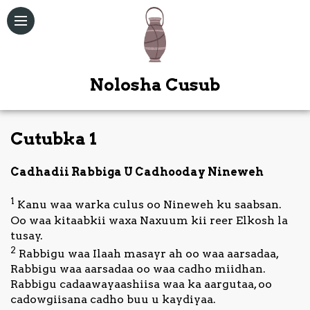
Nolosha Cusub
Cutubka 1
Qoraallo
Cadhadii Rabbiga U Cadhooday Nineweh
Maqal /
Muuqal
1
Kanu waa warka culus oo Nineweh ku saabsan.
Oo waa kitaabkii waxa Naxuum kii reer Elkosh la
Kitaabka
tusay.
Quduuska
2
Rabbigu waa Ilaah masayr ah oo waa aarsadaa,
Ah
Rabbigu waa aarsadaa oo waa cadho miidhan.
Rabbigu cadaawayaashiisa waa ka aargutaa, oo
Bogag
cadowgiisana cadho buu u kaydiyaa.
Kale