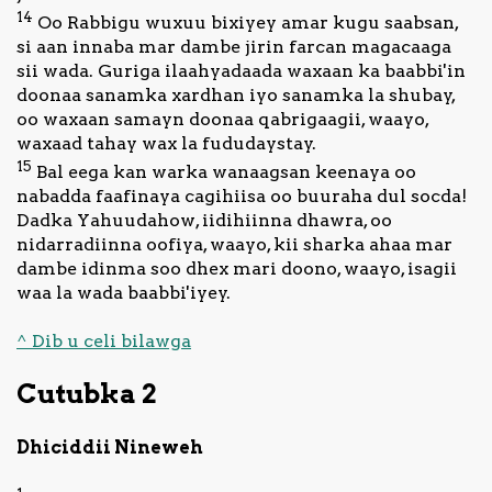
14
Oo Rabbigu wuxuu bixiyey amar kugu saabsan,
si aan innaba mar dambe jirin farcan magacaaga
sii wada. Guriga ilaahyadaada waxaan ka baabbi'in
doonaa sanamka xardhan iyo sanamka la shubay,
oo waxaan samayn doonaa qabrigaagii, waayo,
waxaad tahay wax la fududaystay.
15
Bal eega kan warka wanaagsan keenaya oo
nabadda faafinaya cagihiisa oo buuraha dul socda!
Dadka Yahuudahow, iidihiinna dhawra, oo
nidarradiinna oofiya, waayo, kii sharka ahaa mar
dambe idinma soo dhex mari doono, waayo, isagii
waa la wada baabbi'iyey.
^ Dib u celi bilawga
Cutubka 2
Dhiciddii Nineweh