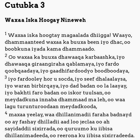
Cutubka 3
Waxaa Iska Hoogay Nineweh
1
Waxaa iska hoogtay magaalada dhiigga! Waayo,
dhammaanteed waxaa ka buuxa been iyo dhac, oo
boobkuna iyada kama dhammaado.
2
Oo waxaa ka buuxa dhawaaqa karbaashka, iyo
dhawaaqa giraangiraha qablamaya, iyo fardo
qoobqaadaya, iyo gaadhifardoodyo boodboodaya,
3
iyo fardooley hor u socda, iyo seef dhalaalaysa,
iyo waran birbirqaya, iyo dad badan oo la laayay,
iyo bakhti faro badan oo iskor tuulsan, oo
meydadkuna innaba dhammaad ma leh, oo waa
lagu turunturoodaan meydadkooda,
4
maxaa yeelay, waa dhillanimadii faraha badnayd
oo ay fashay dhilladii aad loo jeclaa oo ah
sayidaddii sixirrada, oo quruumo ku iibisa
dhillanimadeeda, oo reerona ku iibisa sixirradeeda.