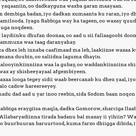
ma yaqaaniin, oo dadkayguna waxba garan maayaan.
 dembiga badan, iyo dadkan xumaanta ku raran, iyo d
aamilooda. Iyagu Rabbiga way ka tageen, oo waxay qu
a uga noqdeen.
laydiinku dhufan doonaa, oo aad u sii fallaagoobi d
dhammuna waa taag daranyahay.
 dhex leh innaba caafimaad ma leh, laakiinse waxaa ku 
amana duubin, oo saliidna laguma dhayin.
aalooyinkiinniina waa la gubay, oo waddankiinniina sh
i wax ay shisheeyayaal afgembiyeen.
a looga tegey sidii waab beercanab ku dhex yaal, iyo s
aalo cadow hareereeyey.
du dad aad u yar inoo reebin, sida Sodom baan noqon
bbiga eraygiisa maqla, dadka Gomorow, sharciga Ilaah
Allabaryadiinna tirada badanu bal maxay ii yihiin? 
o buurbuuran baruurtood, kuma farxo dhiigga dibida, i