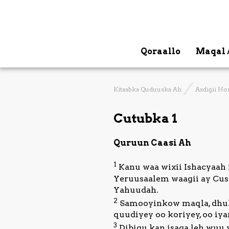
Qoraallo
Maqal 
Kitaabka Quduuska Ah
Axdigii Ho
Cutubka 1
Quruun Caasi Ah
1
Kanu waa wixii Ishacyaah 
Yeruusaalem waagii ay Cusi
Yahuudah.
2
Samooyinkow maqla, dhulk
quudiyey oo koriyey, oo iy
3
Dibigu kan isaga leh wuu 