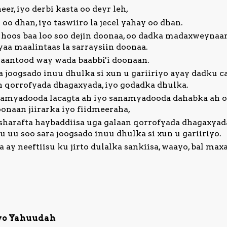
er, iyo derbi kasta oo deyr leh,
oo dhan, iyo taswiiro la jecel yahay oo dhan.
hoos baa loo soo dejin doonaa, oo dadka madaxweynaan
yaa maalintaas la sarraysiin doonaa.
ntood way wada baabbi'i doonaan.
 joogsado inuu dhulka si xun u gariiriyo ayay dadku c
n qorrofyada dhagaxyada, iyo godadka dhulka.
amyadooda lacagta ah iyo sanamyadooda dahabka ah o
onaan jiirarka iyo fiidmeeraha,
o sharafta haybaddiisa uga galaan qorrofyada dhagaxya
u uu soo sara joogsado inuu dhulka si xun u gariiriyo.
ay neeftiisu ku jirto dulalka sankiisa, waayo, bal maxa
yo Yahuudah