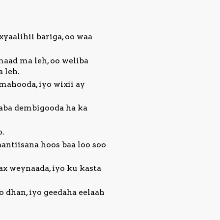
aalihii bariga, oo waa
aad ma leh, oo weliba
 leh.
ahooda, iyo wixii ay
daba dembigooda ha ka
o.
antiisana hoos baa loo soo
x weynaada, iyo ku kasta
o dhan, iyo geedaha eelaah