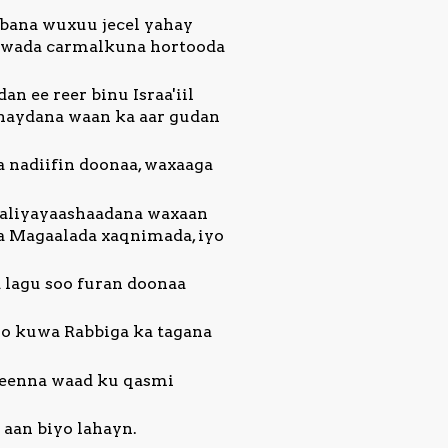
ubana wuxuu jecel yahay
acwada carmalkuna hortooda
n ee reer binu Israa'iil
haydana waan ka aar gudan
 nadiifin doonaa, waxaaga
ataliyayaashaadana waxaan
aa Magaalada xaqnimada, iyo
 lagu soo furan doonaa
oo kuwa Rabbiga ka tagana
ateenna waad ku qasmi
 aan biyo lahayn.