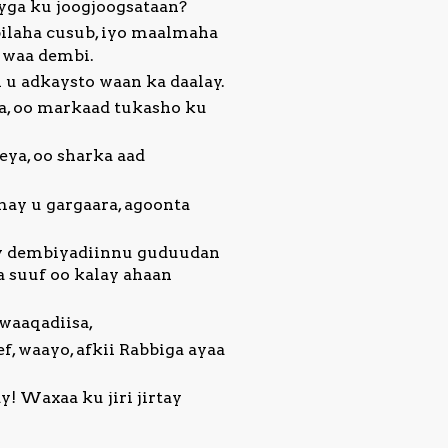
ayga ku joogjoogsataan?
bilaha cusub, iyo maalmaha
n waa dembi.
n u adkaysto waan ka daalay.
a, oo markaad tukasho ku
eya, oo sharka aad
ay u gargaara, agoonta
 ay dembiyadiinnu guduudan
da suuf oo kalay ahaan
rwaaqadiisa,
f, waayo, afkii Rabbiga ayaa
! Waxaa ku jiri jirtay