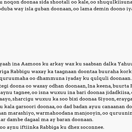
noqon doonaa sida shootali oo kale, oo shuqulkiisun
ooduba way isla guban doonaan, oo lama demin doono iy
cyaah ina Aamoos ku arkay wax ku saabsan dalka Yahu
iga Rabbigu waxay ka taagnaan doontaa buuraha kork
o quruumaha oo dhammuna iyaday ku qulquli doonaan.
tegi doona oo waxay odhan doonaan, Ina keena, buurta 
 aynu tagnee, oo isna wuxuu ina bari doonaa jidadkiisa
ayo, sharcigu wuxuu ka soo bixi doonaa Siyoon, eray
kala garsoori doonaa, oo dad badan ayuu canaanan do
aan marashiyo, warmahoodana manjooyin, oo quruunin
mar dambe dagaal ma ay baran doonaan.
oo aynu iftiinka Rabbiga ku dhex soconnee.