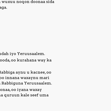
a wuxuu noqon doonaa sida
aga.
udah iyo Yeruusaalem.
ooda, oo kurahana way ka
Rabbiga aynu u kacnee, oo
, oo innana waxaynu mari
ga Rabbiguna Yeruusaalem.
onaa, oo iyana waxay
a quruun kale seef uma