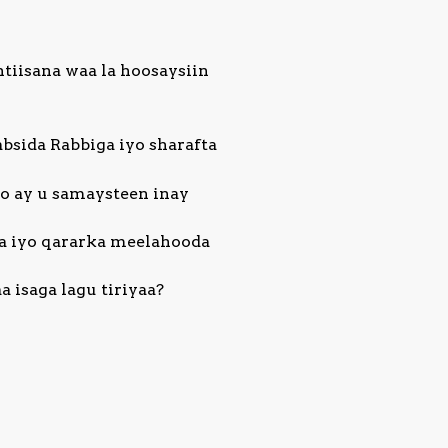
tiisana waa la hoosaysiin
absida Rabbiga iyo sharafta
o ay u samaysteen inay
da iyo qararka meelahooda
a isaga lagu tiriyaa?