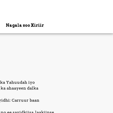
Nagala soo Xiriir
lka Yahuudah iyo
 ka ahaayeen dalka
idhi: Carruur baan
 ee sayidkiisa, laakiinse