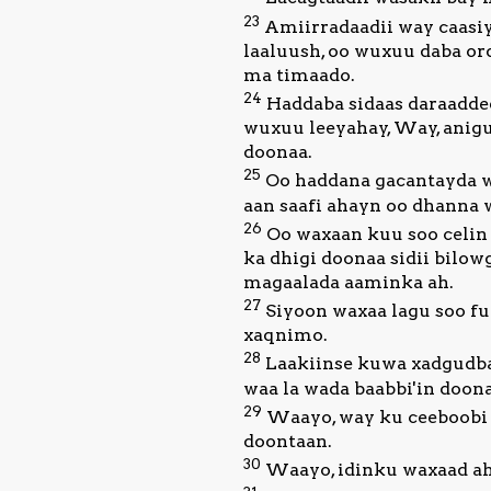
23
Amiirradaadii way caasiy
laaluush, oo wuxuu daba o
ma timaado.
24
Haddaba sidaas daraaddee
wuxuu leeyahay, Way, anig
doonaa.
25
Oo haddana gacantayda wa
aan saafi ahayn oo dhanna 
26
Oo waxaan kuu soo celin 
ka dhigi doonaa sidii bilo
magaalada aaminka ah.
27
Siyoon waxaa lagu soo fu
xaqnimo.
28
Laakiinse kuwa xadgudba 
waa la wada baabbi'in doona
29
Waayo, way ku ceeboobi d
doontaan.
30
Waayo, idinku waxaad aha