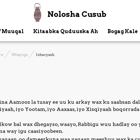
Nolosha Cusub
/ Muuqal
Kitaabka Quduuska Ah
Bogag Kale
re
Waxyiga
Ishacyaah
ina Aamoos la tusay ee uu ku arkay wax ku saabsan da
yaah, iyo Yootam, iyo Aaxaas, iyo Xisqiyaah boqorrada
ow bal wax dhegayso, waayo, Rabbigu wuu hadlay oo y
ana way igu caasiyoobeen.
yaqaan, oo dameerkuna waa yaqaan meeshuu wax ka cuno