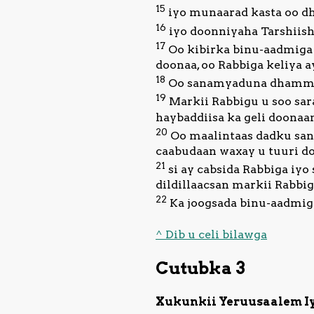
15
iyo munaarad kasta oo dhe
16
iyo doonniyaha Tarshiish 
17
Oo kibirka binu-aadmiga 
doonaa, oo Rabbiga keliya a
18
Oo sanamyaduna dhammaa
19
Markii Rabbigu u soo sara
haybaddiisa ka geli doonaa
20
Oo maalintaas dadku san
caabudaan waxay u tuuri do
21
si ay cabsida Rabbiga iy
dildillaacsan markii Rabbig
22
Ka joogsada binu-aadmiga 
^ Dib u celi bilawga
Cutubka 3
Xukunkii Yeruusaalem I