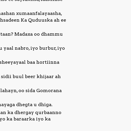
hashan xumaanfalayaasha,
udhsadeen Ka Quduuska ah ee
oontaan? Madaxa oo dhammu
yaal nabro, iyo burbur, iyo
isheeyayaal baa hortiinna
idii buul beer khijaar ah
 lahayn, oo sida Gomorana
ayaga dhegta u dhiga.
Waan ka dhergay qurbaanno
yo ka baraarka iyo ka