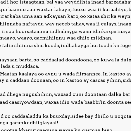
 i hor istaagtaan, bal yaa weyddiista inaad barxadah
qurbaanno aan waxtar lahayn, fooxu waa ii karaahiyo, 
shirarkaba uma aan adkaysan karo, oo xataa shirka wey
ihiinnaba naftaydu way neceb tahay, waa ii culays, inaa
ii soo hoorsataanna indhahayga waan idinka qarinaya
maayo, waayo, gacmihiinnu waa dhiig miidhan.
o falimihiinna sharkooda, indhahayga hortooda ka foge
ysaan barta, oo caddaalad doondoona, oo kuwa la dulm
llada u muddaca.
Haatan kaalaya oo aynu u wada fiirsannee. In kastoo
lay u caddaan doonaan, oo in kastoo ay cascas yihiin, si
 aad dhega nugushihiin, waxaad cuni doontaan dalka ba
aad caasiyowdaan, waxaa idin wada baabbi'in doonta see
oo caddaaladdu ka buuxday, sidee bay dhillo u noqotay
oga gacankudhiiglayaal!
noqotay, khamrigaagiina waxaa ku qasmay biyo.