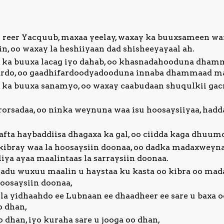
reer Yacquub, maxaa yeelay, waxay ka buuxsameen waxy
iin, oo waxay la heshiiyaan dad shisheeyayaal ah.
 ka buuxa lacag iyo dahab, oo khasnadahooduna dhamm
ardo, oo gaadhifardoodyadooduna innaba dhammaad ma
 ka buuxa sanamyo, oo waxay caabudaan shuqulkii gacm
rorsadaa, oo ninka weynuna waa isu hoosaysiiyaa, had
afta haybaddiisa dhagaxa ka gal, oo ciidda kaga dhuum
kibray waa la hoosaysiin doonaa, oo dadka madaxweyna
liya ayaa maalintaas la sarraysiin doonaa.
du wuxuu maalin u haystaa ku kasta oo kibra oo mada
hoosaysiin doonaa,
la yidhaahdo ee Lubnaan ee dhaadheer ee sare u baxa o
o dhan,
dhan, iyo kuraha sare u jooga oo dhan,