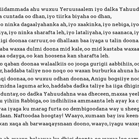
 ciidammada ahu wuxuu Yeruusaalem iyo dalka Yahuuda
a cuntada oo dhan, iyo tiirka biyaha oo dhan,
o ninka dagaalyahanka ah, iyo xaakinka, iyo nebiga, iy
a, iyo ninka sharafta leh, iyo lataliyaha, iyo saanaca, i
i doonaa carruur, oo dhallaan baa iyaga u talin doona
a waxaa dulmi doona mid kale, oo mid kastaba waxaa 
a odayga, oo kan hoosena kan sharafta leh.
qaban doonaa walaalkiis oo jooga gurigii aabbihiis, 
, haddaba taliye noo noqo oo waxan burburka ahuna h
i doonaa, oo wuxuu odhan doonaa, Anigu bogsiiye noq
midna laguma arko, haddaba dadka taliye ha iiga dhigi
untay, oo dadka Yahuudahna waa dheceen, maxaa yeela
 yihiin Rabbiga, oo indhihiisa ammaanta leh ayay ka 
a iyaga ku marag furta oo dembigoodana way u sheega
adaan. Naftoodaa hoogtay! Waayo, xumaan bay isu keen
an xaqa ah barwaaqaysnaan doono, waayo, iyagu waxa
ah, waayo, belaayaa ku dhici doonta, oo waxaa loo sam