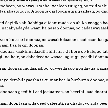
oobeen, oo waxay u wehel yeeleen tuugag, oo mid wal
rdaa abaalgudyo. Agoonta gartooda uma qaadaan, oo d
d Sayidka ah Rabbiga ciidammada, oo ah Ka xoogga bada
u nacabyadayda waan ka nasan doonaa, oo cadaawayaas
an ku saari doonaa, oo wasakhdaadana aad baan kaaga
waan kaa bixin doonaa.
doonaa xaakinnadaadii sidii markii hore oo kale, oo l
wgii oo kale, oo dabadeedna waxaa laguugu yeedhi doon
ran doonaa caddaalad, oo kuweeda soo noqdayna waxaa
iyo dembilayaasha isku mar baa la burburin doonaa, 
a.
oonaan geedihii aad jeclaateen, oo beerihii aad door
an doontaan sida geed caleentiisu dhado iyo sida beer