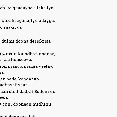
h ka qaadayaa tiirka iyo
o waxsheegaha, iyo odayga,
yo saaxirka.
.
dulmi doona deriskiisa,
oo wuxuu ku odhan doonaa,
a kaa hooseeyo.
on maayo, maxaa yeelay,
na.
y, hadalkooda iyo
cadhaysiiyaan.
an sidii dadkii Sodom oo
een.
y cuni doonaan midhihii
ayn doonaa wixii