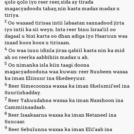
qolo qolo iyo reer reer, sida ay tirada
magacyadoodu tahay, nin kasta madax madax u
Nagala
tiriya.
soo
3
Oo waxaad tirisaa intii labaatan sannadood jirta
xiriir
iyo intii ka sii weyn. Inta reer binu Israa'iil oo
dagaal u bixi karta oo dhan adiga iyo Haaruun waa
inaad koox koox u tirisaan.
4
Oo waa inuu idinla jiraa qabiil kasta nin ka mid
ah oo reerka aabbihiis madax u ah.
5
Oo nimanka isla kiin taagi doona
magacyadooduna waa kuwan: reer Ruubeen waxaa
ka iman Eliisuur ina Shedeeyuur.
6
Reer Simecoonna waxaa ka iman Shelumii'eel ina
Suuriishadday.
7
Reer Yahuudahna waxaa ka iman Naxshoon ina
Cammiinaadaab.
8
Reer Isaakaarna waxaa ka iman Netaneel ina
Suucaar.
9
Reer Sebulunna waxaa ka iman Elii'aab ina