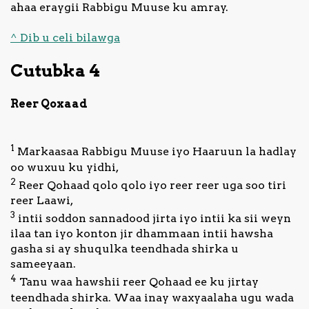
ahaa eraygii Rabbigu Muuse ku amray.
^ Dib u celi bilawga
Cutubka 4
Reer Qoxaad
1
Markaasaa Rabbigu Muuse iyo Haaruun la hadlay
oo wuxuu ku yidhi,
2
Reer Qohaad qolo qolo iyo reer reer uga soo tiri
reer Laawi,
3
intii soddon sannadood jirta iyo intii ka sii weyn
ilaa tan iyo konton jir dhammaan intii hawsha
gasha si ay shuqulka teendhada shirka u
sameeyaan.
4
Tanu waa hawshii reer Qohaad ee ku jirtay
teendhada shirka. Waa inay waxyaalaha ugu wada