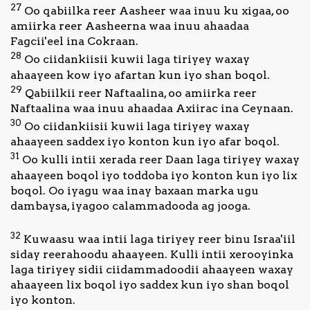
27
Oo qabiilka reer Aasheer waa inuu ku xigaa, oo
amiirka reer Aasheerna waa inuu ahaadaa
Fagcii'eel ina Cokraan.
28
Oo ciidankiisii kuwii laga tiriyey waxay
ahaayeen kow iyo afartan kun iyo shan boqol.
29
Qabiilkii reer Naftaalina, oo amiirka reer
Naftaalina waa inuu ahaadaa Axiirac ina Ceynaan.
30
Oo ciidankiisii kuwii laga tiriyey waxay
ahaayeen saddex iyo konton kun iyo afar boqol.
31
Oo kulli intii xerada reer Daan laga tiriyey waxay
ahaayeen boqol iyo toddoba iyo konton kun iyo lix
boqol. Oo iyagu waa inay baxaan marka ugu
dambaysa, iyagoo calammadooda ag jooga.
32
Kuwaasu waa intii laga tiriyey reer binu Israa'iil
siday reerahoodu ahaayeen. Kulli intii xerooyinka
laga tiriyey sidii ciidammadoodii ahaayeen waxay
ahaayeen lix boqol iyo saddex kun iyo shan boqol
iyo konton.