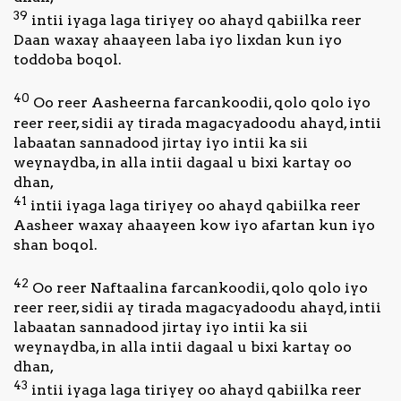
39
intii iyaga laga tiriyey oo ahayd qabiilka reer
Daan waxay ahaayeen laba iyo lixdan kun iyo
toddoba boqol.
40
Oo reer Aasheerna farcankoodii, qolo qolo iyo
reer reer, sidii ay tirada magacyadoodu ahayd, intii
labaatan sannadood jirtay iyo intii ka sii
weynaydba, in alla intii dagaal u bixi kartay oo
dhan,
41
intii iyaga laga tiriyey oo ahayd qabiilka reer
Aasheer waxay ahaayeen kow iyo afartan kun iyo
shan boqol.
42
Oo reer Naftaalina farcankoodii, qolo qolo iyo
reer reer, sidii ay tirada magacyadoodu ahayd, intii
labaatan sannadood jirtay iyo intii ka sii
weynaydba, in alla intii dagaal u bixi kartay oo
dhan,
43
intii iyaga laga tiriyey oo ahayd qabiilka reer