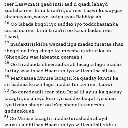
reer Laawina ii qaad intii aad ii qaadi lahayd
xoolaha reer binu Israa'iil, oo reer Laawi kuwaygay
ahaanayaan, waayo, aniga ayaa Rabbiga ah.
46
Oo labada boqol iyo saddex iyo toddobaatanka
curad oo reer binu Israa'iil oo ka sii badan reer
Laawi,
47
madaxtiriskiiba waxaad iigu madax furataa shan
sheqel oo le'eg sheqelka meesha quduuska ah.
(Sheqelku waa labaatan geeraah.)
48
Oo tiradooda dheeraadka ah lacagta lagu madax
furtay waa inaad Haaruun iyo wiilashiisa siisaa.
49
Markaasaa Muuse lacagtii ka qaaday kuwii ka
sii badnaa kuwii lagu madax furtay reer Laawi.
50
Oo curadyadii reer binu Israa'iil ayuu ka qaaday
lacagtii, oo ahayd kun iyo saddex boqol iyo shan
iyo lixdan sheqel oo le'eg sheqelka meesha
quduuska ah.
51
Oo Muuse lacagtii madaxfurashada ahayd
wuxuu u dhiibay Haaruun iyo wiilashiisii, siduu