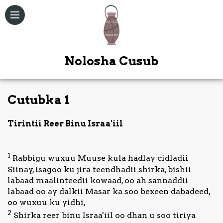
Nolosha Cusub
Cutubka 1
Qoraallo
Tirintii Reer Binu Israa'iil
Maqal /
Muuqal
1
Rabbigu wuxuu Muuse kula hadlay cidladii
Kitaabka
Siinay, isagoo ku jira teendhadii shirka, bishii
Quduuska
labaad maalinteedii kowaad, oo ah sannaddii
Ah
labaad oo ay dalkii Masar ka soo bexeen dabadeed,
oo wuxuu ku yidhi,
Bogag
2
Shirka reer binu Israa'iil oo dhan u soo tiriya
Kale