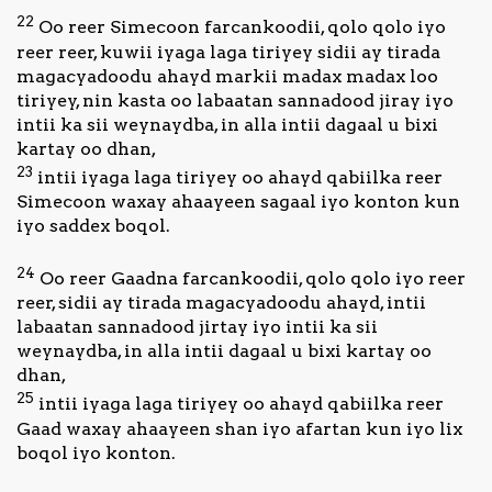
22
Oo reer Simecoon farcankoodii, qolo qolo iyo
reer reer, kuwii iyaga laga tiriyey sidii ay tirada
magacyadoodu ahayd markii madax madax loo
tiriyey, nin kasta oo labaatan sannadood jiray iyo
intii ka sii weynaydba, in alla intii dagaal u bixi
kartay oo dhan,
23
intii iyaga laga tiriyey oo ahayd qabiilka reer
Simecoon waxay ahaayeen sagaal iyo konton kun
iyo saddex boqol.
24
Oo reer Gaadna farcankoodii, qolo qolo iyo reer
reer, sidii ay tirada magacyadoodu ahayd, intii
labaatan sannadood jirtay iyo intii ka sii
weynaydba, in alla intii dagaal u bixi kartay oo
dhan,
25
intii iyaga laga tiriyey oo ahayd qabiilka reer
Gaad waxay ahaayeen shan iyo afartan kun iyo lix
boqol iyo konton.