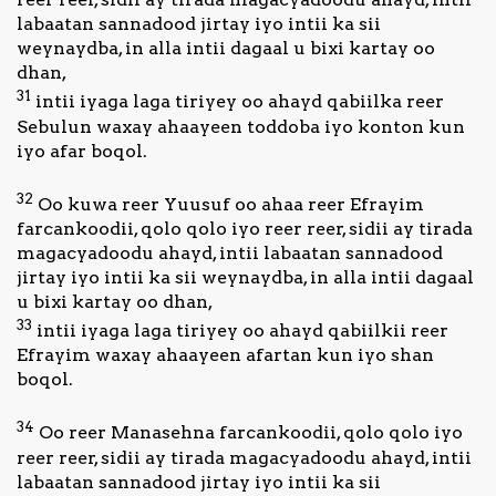
labaatan sannadood jirtay iyo intii ka sii
weynaydba, in alla intii dagaal u bixi kartay oo
dhan,
31
intii iyaga laga tiriyey oo ahayd qabiilka reer
Sebulun waxay ahaayeen toddoba iyo konton kun
iyo afar boqol.
32
Oo kuwa reer Yuusuf oo ahaa reer Efrayim
farcankoodii, qolo qolo iyo reer reer, sidii ay tirada
magacyadoodu ahayd, intii labaatan sannadood
jirtay iyo intii ka sii weynaydba, in alla intii dagaal
u bixi kartay oo dhan,
33
intii iyaga laga tiriyey oo ahayd qabiilkii reer
Efrayim waxay ahaayeen afartan kun iyo shan
boqol.
34
Oo reer Manasehna farcankoodii, qolo qolo iyo
reer reer, sidii ay tirada magacyadoodu ahayd, intii
labaatan sannadood jirtay iyo intii ka sii