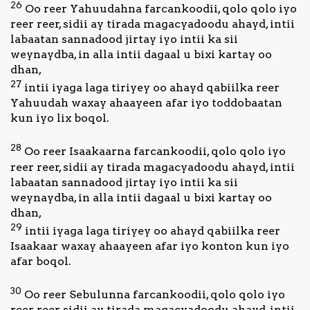
26
Oo reer Yahuudahna farcankoodii, qolo qolo iyo
reer reer, sidii ay tirada magacyadoodu ahayd, intii
labaatan sannadood jirtay iyo intii ka sii
weynaydba, in alla intii dagaal u bixi kartay oo
dhan,
27
intii iyaga laga tiriyey oo ahayd qabiilka reer
Yahuudah waxay ahaayeen afar iyo toddobaatan
kun iyo lix boqol.
28
Oo reer Isaakaarna farcankoodii, qolo qolo iyo
reer reer, sidii ay tirada magacyadoodu ahayd, intii
labaatan sannadood jirtay iyo intii ka sii
weynaydba, in alla intii dagaal u bixi kartay oo
dhan,
29
intii iyaga laga tiriyey oo ahayd qabiilka reer
Isaakaar waxay ahaayeen afar iyo konton kun iyo
afar boqol.
30
Oo reer Sebulunna farcankoodii, qolo qolo iyo
reer reer, sidii ay tirada magacyadoodu ahayd, intii