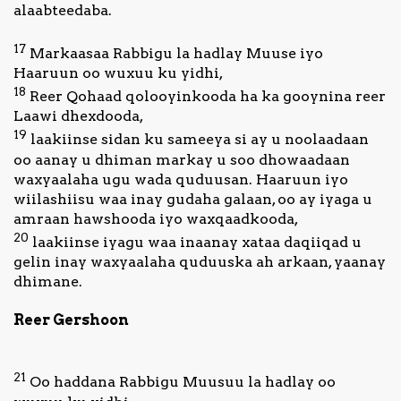
alaabteedaba.
17
Markaasaa Rabbigu la hadlay Muuse iyo
Haaruun oo wuxuu ku yidhi,
18
Reer Qohaad qolooyinkooda ha ka gooynina reer
Laawi dhexdooda,
19
laakiinse sidan ku sameeya si ay u noolaadaan
oo aanay u dhiman markay u soo dhowaadaan
waxyaalaha ugu wada quduusan. Haaruun iyo
wiilashiisu waa inay gudaha galaan, oo ay iyaga u
amraan hawshooda iyo waxqaadkooda,
20
laakiinse iyagu waa inaanay xataa daqiiqad u
gelin inay waxyaalaha quduuska ah arkaan, yaanay
dhimane.
Reer Gershoon
21
Oo haddana Rabbigu Muusuu la hadlay oo