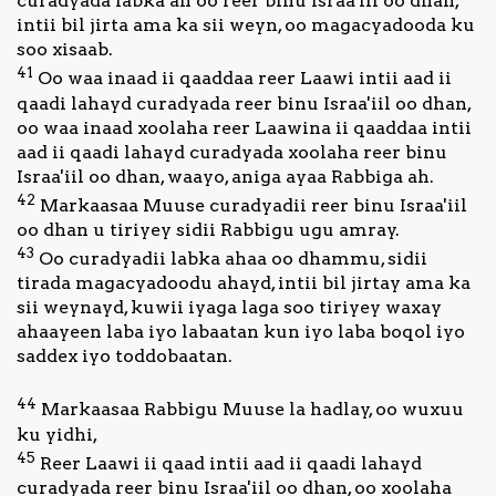
curadyada labka ah oo reer binu Israa'iil oo dhan,
intii bil jirta ama ka sii weyn, oo magacyadooda ku
soo xisaab.
41
Oo waa inaad ii qaaddaa reer Laawi intii aad ii
qaadi lahayd curadyada reer binu Israa'iil oo dhan,
oo waa inaad xoolaha reer Laawina ii qaaddaa intii
aad ii qaadi lahayd curadyada xoolaha reer binu
Israa'iil oo dhan, waayo, aniga ayaa Rabbiga ah.
42
Markaasaa Muuse curadyadii reer binu Israa'iil
oo dhan u tiriyey sidii Rabbigu ugu amray.
43
Oo curadyadii labka ahaa oo dhammu, sidii
tirada magacyadoodu ahayd, intii bil jirtay ama ka
sii weynayd, kuwii iyaga laga soo tiriyey waxay
ahaayeen laba iyo labaatan kun iyo laba boqol iyo
saddex iyo toddobaatan.
44
Markaasaa Rabbigu Muuse la hadlay, oo wuxuu
ku yidhi,
45
Reer Laawi ii qaad intii aad ii qaadi lahayd
curadyada reer binu Israa'iil oo dhan, oo xoolaha