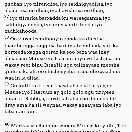
gudban, iyo tiirarkiisa, iyo saldhigyadiisa, iyo
alaabtiisa oo dhan, iyo hawshiisa oo dhan,
37
iyo tiirarka barxadda ku wareegsanna, iyo
saldhigyadooda, iyo musaamiirtooda iyo
xadhkahooda.
38
Oo kuwa teendhooyinkooda ka dhistaa
taambuugga xaggiisa bari iyo teendhada shirka
horteeda xagga qorrax ka soo baxa waa inay
ahaadaan Muuse iyo Haaruun iyo wiilashiisa, oo
waxay reer binu Israa'iil ugu talinayaan meesha
quduuska ah; oo shisheeyaha u soo dhowaadana
waa in la dilaa.
39
Oo kulli intii reer Laawi ah ee la tiriyey, oo
Muuse iyo Haaruun ay qolo qolo ugu tiriyeen
amarkii Rabbiga, kuwii lab ahaa oo dhan oo bil
jiray ama ka sii weynaa, waxay ahaayeen laba iyo
labaatan kun.
40
Markaasaa Rabbigu wuxuu Muuse ku yidhi, Tiri