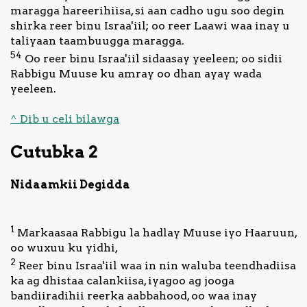
maragga hareerihiisa, si aan cadho ugu soo degin
shirka reer binu Israa'iil; oo reer Laawi waa inay u
taliyaan taambuugga maragga.
54
Oo reer binu Israa'iil sidaasay yeeleen; oo sidii
Rabbigu Muuse ku amray oo dhan ayay wada
yeeleen.
^ Dib u celi bilawga
Cutubka 2
Nidaamkii Degidda
1
Markaasaa Rabbigu la hadlay Muuse iyo Haaruun,
oo wuxuu ku yidhi,
2
Reer binu Israa'iil waa in nin waluba teendhadiisa
ka ag dhistaa calankiisa, iyagoo ag jooga
bandiiradihii reerka aabbahood, oo waa inay