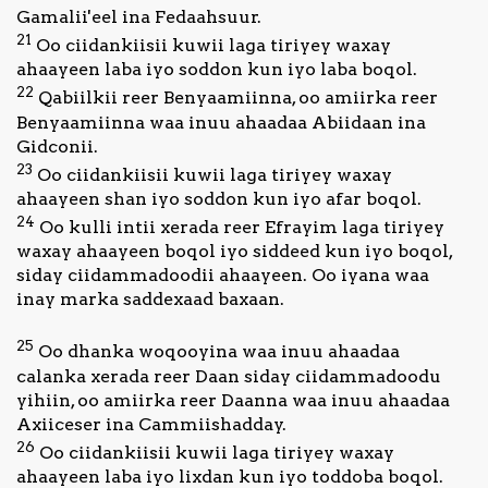
Gamalii'eel ina Fedaahsuur.
21
Oo ciidankiisii kuwii laga tiriyey waxay
ahaayeen laba iyo soddon kun iyo laba boqol.
22
Qabiilkii reer Benyaamiinna, oo amiirka reer
Benyaamiinna waa inuu ahaadaa Abiidaan ina
Gidconii.
23
Oo ciidankiisii kuwii laga tiriyey waxay
ahaayeen shan iyo soddon kun iyo afar boqol.
24
Oo kulli intii xerada reer Efrayim laga tiriyey
waxay ahaayeen boqol iyo siddeed kun iyo boqol,
siday ciidammadoodii ahaayeen. Oo iyana waa
inay marka saddexaad baxaan.
25
Oo dhanka woqooyina waa inuu ahaadaa
calanka xerada reer Daan siday ciidammadoodu
yihiin, oo amiirka reer Daanna waa inuu ahaadaa
Axiiceser ina Cammiishadday.
26
Oo ciidankiisii kuwii laga tiriyey waxay
ahaayeen laba iyo lixdan kun iyo toddoba boqol.