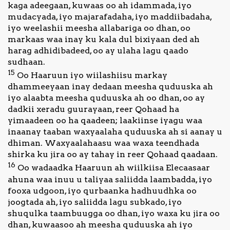
kaga adeegaan, kuwaas oo ah idammada, iyo
mudacyada, iyo majarafadaha, iyo maddiibadaha,
iyo weelashii meesha allabariga oo dhan, oo
markaas waa inay ku kala dul bixiyaan ded ah
harag adhidibadeed, oo ay ulaha lagu qaado
sudhaan.
15
Oo Haaruun iyo wiilashiisu markay
dhammeeyaan inay dedaan meesha quduuska ah
iyo alaabta meesha quduuska ah oo dhan, oo ay
dadkii xeradu guurayaan, reer Qohaad ha
yimaadeen oo ha qaadeen; laakiinse iyagu waa
inaanay taaban waxyaalaha quduuska ah si aanay u
dhiman. Waxyaalahaasu waa waxa teendhada
shirka ku jira oo ay tahay in reer Qohaad qaadaan.
16
Oo wadaadka Haaruun ah wiilkiisa Elecaasaar
ahuna waa inuu u taliyaa saliidda laambadda, iyo
fooxa udgoon, iyo qurbaanka hadhuudhka oo
joogtada ah, iyo saliidda lagu subkado, iyo
shuqulka taambuugga oo dhan, iyo waxa ku jira oo
dhan, kuwaasoo ah meesha quduuska ah iyo