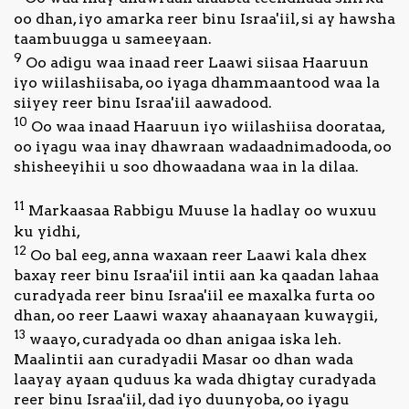
oo dhan, iyo amarka reer binu Israa'iil, si ay hawsha
taambuugga u sameeyaan.
9
Oo adigu waa inaad reer Laawi siisaa Haaruun
iyo wiilashiisaba, oo iyaga dhammaantood waa la
siiyey reer binu Israa'iil aawadood.
10
Oo waa inaad Haaruun iyo wiilashiisa doorataa,
oo iyagu waa inay dhawraan wadaadnimadooda, oo
shisheeyihii u soo dhowaadana waa in la dilaa.
11
Markaasaa Rabbigu Muuse la hadlay oo wuxuu
ku yidhi,
12
Oo bal eeg, anna waxaan reer Laawi kala dhex
baxay reer binu Israa'iil intii aan ka qaadan lahaa
curadyada reer binu Israa'iil ee maxalka furta oo
dhan, oo reer Laawi waxay ahaanayaan kuwaygii,
13
waayo, curadyada oo dhan anigaa iska leh.
Maalintii aan curadyadii Masar oo dhan wada
laayay ayaan quduus ka wada dhigtay curadyada
reer binu Israa'iil, dad iyo duunyoba, oo iyagu