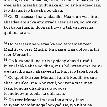
weelasha meesha quduuska ah oo ay ku adeegaan,
iyo daaha, iyo hawsha oo dhan.
32
Oo Elecaasaar ina wadaadka Haaruun waa inuu
ahaadaa amiirka amiirrada reer Laawi, oo wuxuu
korka ka ilaalin doonaa kuwa u taliya meesha
quduuska ah.
33
Oo Meraariina waxaa ka soo farcamay reer
Maxlii iyo reer Mushii, kuwaasu waa qolooyinkii
reer Meraarii.
34
Oo kuwoodii loo tiriyey siday ahayd tiradii
kuwii labka ahaa oo dhan, intii bil jirtay ama ka sii
weynayd, waxay ahaayeen lix kun iyo laba boqol.
35
Oo qabiilka reer Meraarii amiirkoodii wuxuu
ahaa Surii'eel ina Abiixayil, oo iyana waa inay
taambuugga dhankiisa woqooyi
teendhooyinkooda ka dhistaan.
36
Oo reer Meraarii waxaa loo amray inay u
taliyaan taambuugga looxyadiisa, iyo ulihiisa