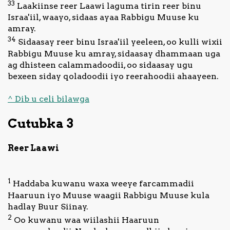
33
Laakiinse reer Laawi laguma tirin reer binu
Israa'iil, waayo, sidaas ayaa Rabbigu Muuse ku
amray.
34
Sidaasay reer binu Israa'iil yeeleen, oo kulli wixii
Rabbigu Muuse ku amray, sidaasay dhammaan uga
ag dhisteen calammadoodii, oo sidaasay ugu
bexeen siday qoladoodii iyo reerahoodii ahaayeen.
^ Dib u celi bilawga
Cutubka 3
Reer Laawi
1
Haddaba kuwanu waxa weeye farcammadii
Haaruun iyo Muuse waagii Rabbigu Muuse kula
hadlay Buur Siinay.
2
Oo kuwanu waa wiilashii Haaruun