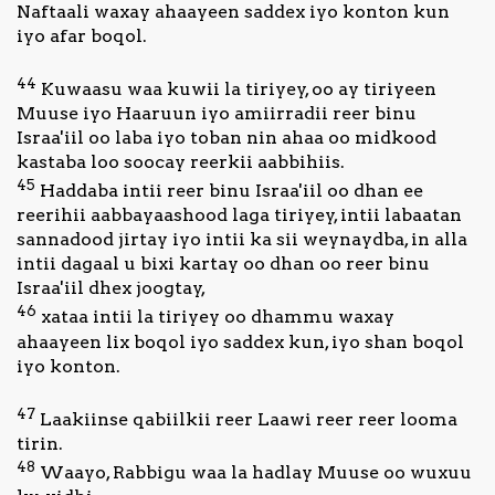
Naftaali waxay ahaayeen saddex iyo konton kun
iyo afar boqol.
44
Kuwaasu waa kuwii la tiriyey, oo ay tiriyeen
Muuse iyo Haaruun iyo amiirradii reer binu
Israa'iil oo laba iyo toban nin ahaa oo midkood
kastaba loo soocay reerkii aabbihiis.
45
Haddaba intii reer binu Israa'iil oo dhan ee
reerihii aabbayaashood laga tiriyey, intii labaatan
sannadood jirtay iyo intii ka sii weynaydba, in alla
intii dagaal u bixi kartay oo dhan oo reer binu
Israa'iil dhex joogtay,
46
xataa intii la tiriyey oo dhammu waxay
ahaayeen lix boqol iyo saddex kun, iyo shan boqol
iyo konton.
47
Laakiinse qabiilkii reer Laawi reer reer looma
tirin.
48
Waayo, Rabbigu waa la hadlay Muuse oo wuxuu