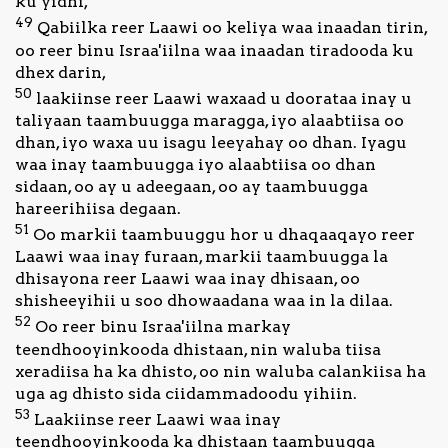
ku yidhi,
49
Qabiilka reer Laawi oo keliya waa inaadan tirin,
oo reer binu Israa'iilna waa inaadan tiradooda ku
dhex darin,
50
laakiinse reer Laawi waxaad u doorataa inay u
taliyaan taambuugga maragga, iyo alaabtiisa oo
dhan, iyo waxa uu isagu leeyahay oo dhan. Iyagu
waa inay taambuugga iyo alaabtiisa oo dhan
sidaan, oo ay u adeegaan, oo ay taambuugga
hareerihiisa degaan.
51
Oo markii taambuuggu hor u dhaqaaqayo reer
Laawi waa inay furaan, markii taambuugga la
dhisayona reer Laawi waa inay dhisaan, oo
shisheeyihii u soo dhowaadana waa in la dilaa.
52
Oo reer binu Israa'iilna markay
teendhooyinkooda dhistaan, nin waluba tiisa
xeradiisa ha ka dhisto, oo nin waluba calankiisa ha
uga ag dhisto sida ciidammadoodu yihiin.
53
Laakiinse reer Laawi waa inay
teendhooyinkooda ka dhistaan taambuugga