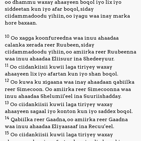
oo dhammu waxay ahaayeen boqol iyo lix iyo
siddeetan kun iyo afar boqol, siday
ciidammadoodu yihiin, oo iyagu waa inay marka
hore baxaan.
10
Oo xagga koonfureedna waa inuu ahaadaa
calanka xerada reer Ruubeen, siday
ciidammadoodu yihiin, oo amiirka reer Ruubeenna
waa inuu ahaadaa Eliisuur ina Shedeeyuur.
11
Oo ciidankiisii kuwii laga tiriyey waxay
ahaayeen lix iyo afartan kun iyo shan boqol.
12
Oo kuwa ku xigaana waa inay ahaadaan qabiilka
reer Simecoon. Oo amiirka reer Simecoonna waa
inuu ahaadaa Shelumii'eel ina Suuriishadday.
13
Oo ciidankiisii kuwii laga tiriyey waxay
ahaayeen sagaal iyo konton kun iyo saddex boqol.
14
Qabiilka reer Gaadna, oo amiirka reer Gaadna
waa inuu ahaadaa Eliyaasaaf ina Recuu'eel.
15
Oo ciidankiisii kuwii laga tiriyey waxay