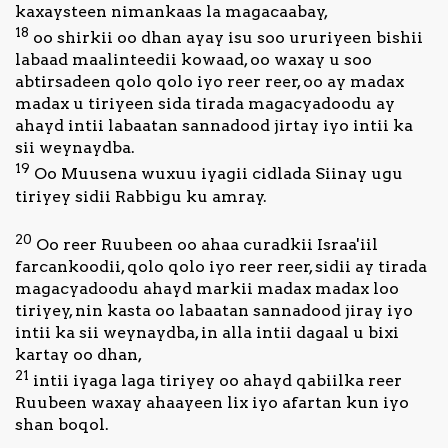
kaxaysteen nimankaas la magacaabay,
18
oo shirkii oo dhan ayay isu soo ururiyeen bishii
labaad maalinteedii kowaad, oo waxay u soo
abtirsadeen qolo qolo iyo reer reer, oo ay madax
madax u tiriyeen sida tirada magacyadoodu ay
ahayd intii labaatan sannadood jirtay iyo intii ka
sii weynaydba.
19
Oo Muusena wuxuu iyagii cidlada Siinay ugu
tiriyey sidii Rabbigu ku amray.
20
Oo reer Ruubeen oo ahaa curadkii Israa'iil
farcankoodii, qolo qolo iyo reer reer, sidii ay tirada
magacyadoodu ahayd markii madax madax loo
tiriyey, nin kasta oo labaatan sannadood jiray iyo
intii ka sii weynaydba, in alla intii dagaal u bixi
kartay oo dhan,
21
intii iyaga laga tiriyey oo ahayd qabiilka reer
Ruubeen waxay ahaayeen lix iyo afartan kun iyo
shan boqol.