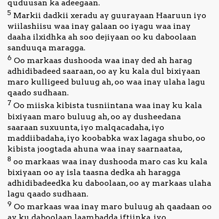
quduusan ka adeegaan.
5
Markii dadkii xeradu ay guurayaan Haaruun iyo
wiilashiisu waa inay galaan oo iyagu waa inay
daaha ilxidhka ah soo dejiyaan oo ku daboolaan
sanduuqa maragga.
6
Oo markaas dushooda waa inay ded ah harag
adhidibadeed saaraan, oo ay ku kala dul bixiyaan
maro kulligeed buluug ah, oo waa inay ulaha lagu
qaado sudhaan.
7
Oo miiska kibista tusniintana waa inay ku kala
bixiyaan maro buluug ah, oo ay dusheedana
saaraan suxuunta, iyo malqacadaha, iyo
maddiibadaha, iyo koobabka wax lagaga shubo, oo
kibista joogtada ahuna waa inay saarnaataa,
8
oo markaas waa inay dushooda maro cas ku kala
bixiyaan oo ay isla taasna dedka ah haragga
adhidibadeedka ku daboolaan, oo ay markaas ulaha
lagu qaado sudhaan.
9
Oo markaas waa inay maro buluug ah qaadaan oo
ay ku daboolaan laambadda iftiinka, iyo