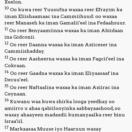
Xeelon.
10
Oo kuwa reer Yuusufna waxaa reer Efrayim ka
iman Eliishaamaac ina Cammiihuud: oo waxaa
reer Manaseh ka iman Gamalii'eel ina Fedaahsuur.
11
Oo reer Benyaamiinna waxaa ka iman Abiidaan
ina Gidconii.
12
Oo reer Daanna waxaa ka iman Axiiceser ina
Cammiishadday.
13
Oo reer Aasheerna waxaa ka iman Fagcii'eel ina
Cokraan.
14
Oo reer Gaadna waxaa ka iman Eliyaasaaf ina
Decuu'eel.
15
Oo reer Naftaalina waxaa ka iman Axiirac ina
Ceynaan.
16
Kuwanu waa kuwa shirka looga yeedhay oo
amiirro u ahaa qabiilooyinka aabbayaashood, oo
waxay ahaayeen madaxdii kumanyaalka reer binu
Israa'iil.
17
Markaasaa Muuse iyo Haaruun waxay