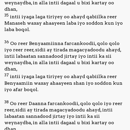
weynaydba, in alla intii dagaal u bixi kartay oo
dhan,
35
intii iyaga laga tiriyey oo ahayd qabiilka reer
Manaseh waxay ahaayeen laba iyo soddon kun iyo
laba boqol.
36
Oo reer Benyaamiinna farcankoodii, qolo qolo
iyo reer reer, sidii ay tirada magacyadoodu ahayd,
intii labaatan sannadood jirtay iyo intii ka sii
weynaydba, in alla intii dagaal u bixi kartay oo
dhan,
37
intii iyaga laga tiriyey oo ahayd qabiilka reer
Benyaamiin waxay ahaayeen shan iyo soddon kun
iyo afar boqol.
38
Oo reer Daanna farcankoodii, qolo qolo iyo reer
reer, sidii ay tirada magacyadoodu ahayd, intii
labaatan sannadood jirtay iyo intii ka sii
weynaydba, in alla intii dagaal u bixi kartay oo
dhan,