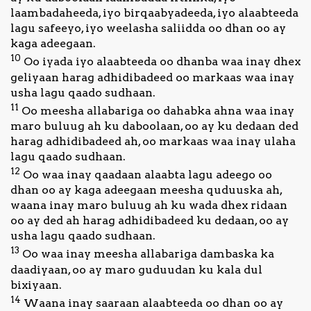
laambadaheeda, iyo birqaabyadeeda, iyo alaabteeda
lagu safeeyo, iyo weelasha saliidda oo dhan oo ay
kaga adeegaan.
10
Oo iyada iyo alaabteeda oo dhanba waa inay dhex
geliyaan harag adhidibadeed oo markaas waa inay
usha lagu qaado sudhaan.
11
Oo meesha allabariga oo dahabka ahna waa inay
maro buluug ah ku daboolaan, oo ay ku dedaan ded
harag adhidibadeed ah, oo markaas waa inay ulaha
lagu qaado sudhaan.
12
Oo waa inay qaadaan alaabta lagu adeego oo
dhan oo ay kaga adeegaan meesha quduuska ah,
waana inay maro buluug ah ku wada dhex ridaan
oo ay ded ah harag adhidibadeed ku dedaan, oo ay
usha lagu qaado sudhaan.
13
Oo waa inay meesha allabariga dambaska ka
daadiyaan, oo ay maro guduudan ku kala dul
bixiyaan.
14
Waana inay saaraan alaabteeda oo dhan oo ay