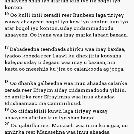
ahaayeen shan iyo afartan kun iyo lix boqol iyo
konton.
16
Oo kulli intii xeradii reer Ruubeen laga tiriyey
waxay ahaayeen boqol iyo kow iyo konton kun iyo
afar boqol iyo konton, siday ciidammadoodu
ahaayeen. Oo iyana waa inay marka labaad baxaan.
17
Dabadeedna teendhada shirku waa inay baxdaa,
iyadoo kooxda reer Laawi ku dhex jirta kooxaha
kale, oo siday u degaan waa inay u baxaan, nin
kasta oo meeshiis ku jira oo calankooda ag jooga.
18
Oo dhanka galbeedna waa inuu ahaadaa calanka
xerada reer Efrayim siday ciidammadoodu yihiin,
oo amiirka reer Efrayimna waa inuu ahaadaa
Eliishaamaac ina Cammiihuud.
19
Oo ciidankiisii kuwii laga tiriyey waxay
ahaayeen afartan kun iyo shan boqol.
20
Oo qabiilka reer Manaseh waa inuu ku xigaa; oo
amiirka reer Manasehna waa inuu ahaadaa