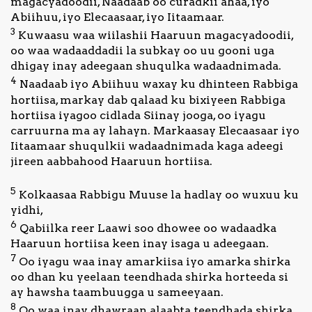
magacyadoodii, Naadaab oo curadkii ahaa, iyo
Abiihuu, iyo Elecaasaar, iyo Iitaamaar.
3
Kuwaasu waa wiilashii Haaruun magacyadoodii,
oo waa wadaaddadii la subkay oo uu gooni uga
dhigay inay adeegaan shuqulka wadaadnimada.
4
Naadaab iyo Abiihuu waxay ku dhinteen Rabbiga
hortiisa, markay dab qalaad ku bixiyeen Rabbiga
hortiisa iyagoo cidlada Siinay jooga, oo iyagu
carruurna ma ay lahayn. Markaasay Elecaasaar iyo
Iitaamaar shuqulkii wadaadnimada kaga adeegi
jireen aabbahood Haaruun hortiisa.
5
Kolkaasaa Rabbigu Muuse la hadlay oo wuxuu ku
yidhi,
6
Qabiilka reer Laawi soo dhowee oo wadaadka
Haaruun hortiisa keen inay isaga u adeegaan.
7
Oo iyagu waa inay amarkiisa iyo amarka shirka
oo dhan ku yeelaan teendhada shirka horteeda si
ay hawsha taambuugga u sameeyaan.
8
Oo waa inay dhawraan alaabta teendhada shirka