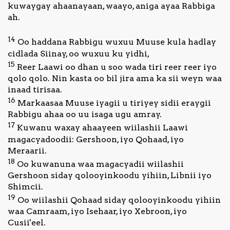
kuwaygay ahaanayaan, waayo, aniga ayaa Rabbiga
ah.
14
Oo haddana Rabbigu wuxuu Muuse kula hadlay
cidlada Siinay, oo wuxuu ku yidhi,
15
Reer Laawi oo dhan u soo wada tiri reer reer iyo
qolo qolo. Nin kasta oo bil jira ama ka sii weyn waa
inaad tirisaa.
16
Markaasaa Muuse iyagii u tiriyey sidii eraygii
Rabbigu ahaa oo uu isaga ugu amray.
17
Kuwanu waxay ahaayeen wiilashii Laawi
magacyadoodii: Gershoon, iyo Qohaad, iyo
Meraarii.
18
Oo kuwanuna waa magacyadii wiilashii
Gershoon siday qolooyinkoodu yihiin, Libnii iyo
Shimcii.
19
Oo wiilashii Qohaad siday qolooyinkoodu yihiin
waa Camraam, iyo Isehaar, iyo Xebroon, iyo
Cusii'eel.