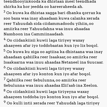
teendhooyinkooda ka dhistaan meel teendhada
shirka ka hor jeedda oo hareeraheeda ah.
3
Oo kuwa ka dhistaa xagga bari dhanka qorrax ka
soo baxa waa inay ahaadaan kuwa calanka xerada
reer Yahuudah sida ciidammadoodu yihiin, oo
amiirka reer Yahuudahna waa inuu ahaadaa
Naxshoon ina Cammiinaadaab.
4
Oo ciidankiisii kuwii laga tiriyey waxay
ahaayeen afar iyo toddobaatan kun iyo lix boqol.
5
Oo kuwa ku xiga oo agtiisa ka dhistaana waa inay
ahaadaan qabiilka reer Isaakaar, oo amiirka reer
Isaakaarna waa inuu ahaadaa Netaneel ina Suucaar.
6
Oo ciidankiisii kuwii laga tiriyey waxay
ahaayeen afar iyo konton kun iyo afar boqol.
7
Qabiilka reer Sebulunna, oo amiirka reer
Sebulunna waa inuu ahaadaa Elii'aab ina Xeelon.
8
Oo ciidankiisii kuwii laga tiriyeyna waxay
ahaayeen toddoba iyo konton kun iyo afar boqol.
9
Oo kulli intii xerada reer Yahuudah laga tiriyey