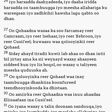
26
iyo barxadda daahyadeeda, iyo daaha iridda
barxadda oo taambuugga iyo meesha allabariga ku
wareegsan iyo xadhkihii hawsha lagu qabto oo
dhan.
27
Oo Qohaadna waxaa ka soo farcamay reer
Camraam, iyo reer Isehaar, iyo reer Xebroon, iyo
reer Cusii'eel; kuwaasu waa qolooyinkii reer
Qohaad.
28
Siday ahayd tiradii kuwii lab ahaa oo dhan intii
bil jirtay ama ka sii weynayd waxay ahaayeen
siddeed kun iyo lix boqol, oo waxay u taliyeen
meesha quduuska ah.
29
Oo qolooyinka reer Qohaad waa inay
taambuugga dhankiisa koonfureed
teendhooyinkooda ka dhistaan.
30
Oo amiirka reer Qohaadna waa inuu ahaadaa
Eliisaafaan ina Cusii'eel.
31
Oo iyana waxay u talin doonaan sanduuqa, iyo
miiska, iyo laambadda, iyo meelaha allabariga, iyo