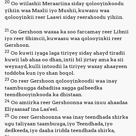
20
Oo wiilashii Meraariina siday qolooyinkoodu
yihiin waa Maxlii iyo Mushii, kuwanu waa
qolooyinkii reer Laawi siday reerahoodu yihiin.
21
Oo Gershoon waxaa ka soo farcamay reer Libnii
iyo reer Shimcii, kuwaasu waa qolooyinkii reer
Gershoon.
22
Oo kuwii iyaga laga tiriyey siday ahayd tiradii
kuwii lab ahaa oo dhan, intii bil jirtay ama ka sii
weynayd, kulli intoodii la tiriyey waxay ahaayeen
toddoba kun iyo shan boqol.
23
Oo reer Gershoon qolooyinkoodii waa inay
taambuugga dabadiisa xagga galbeedka
teendhooyinkooda ka dhistaan.
24
Oo amiirka reer Gershoonna waa inuu ahaadaa
Eliyaasaaf ina Laa'eel.
25
Oo reer Gershoonna waa inay teendhada shirka
ugu taliyaan taambuuga, iyo Teendhada, iyo
dedkeeda, iyo daaha iridda teendhada shirka,