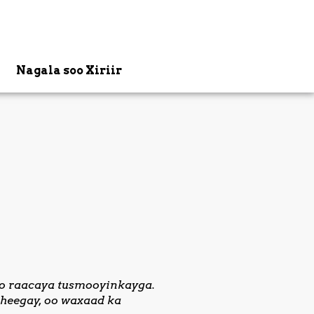
Nagala soo Xiriir
o raacaya tusmooyinkayga.
heegay, oo waxaad ka