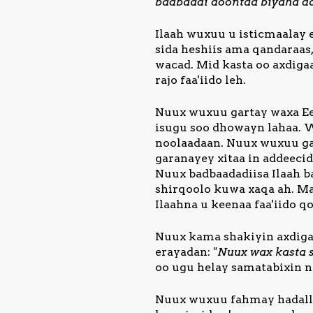
badbaadi doontaa biyaha da
Ilaah wuxuu u isticmaalay 
sida heshiis ama qandaraas
wacad. Mid kasta oo axdiga
rajo faa'iido leh.
Nuux wuxuu gartay waxa Ee
isugu soo dhowayn lahaa. W
noolaadaan. Nuux wuxuu ga
garanayey xitaa in addeecid
Nuux badbaadadiisa Ilaah 
shirqoolo kuwa xaqa ah. Ma
Ilaahna u keenaa faa'iido qo
Nuux kama shakiyin axdigaa
erayadan:
"Nuux wax kasta s
oo ugu helay samatabixin na
Nuux wuxuu fahmay hadalla