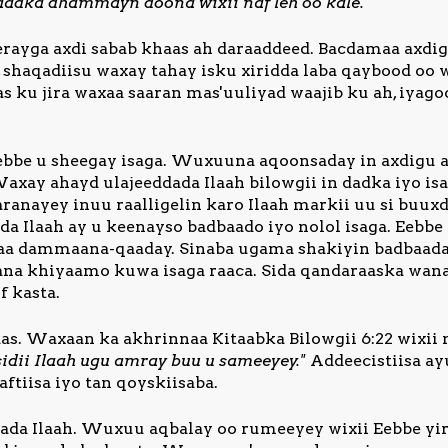
adka dhammayn doona wixii naf leh oo kale."
erayga axdi sabab khaas ah daraaddeed. Bacdamaa axdig
, shaqadiisu waxay tahay isku xiridda laba qaybood oo
as ku jira waxaa saaran mas'uuliyad waajib ku ah, iya
bbe u sheegay isaga. Wuxuuna aqoonsaday in axdigu a
axay ahayd ulajeeddada Ilaah bilowgii in dadka iyo i
ranayey inuu raalligelin karo Ilaah markii uu si buu
da Ilaah ay u keenayso badbaado iyo nolol isaga. Eebb
baa dammaana-qaaday. Sinaba ugama shakiyin badbaadad
na khiyaamo kuwa isaga raaca. Sida qandaraaska wanaa
f kasta.
s. Waxaan ka akhrinnaa Kitaabka Bilowgii 6:22 wixii n
idii Ilaah ugu amray buu u sameeyey."
Addeecistiisa ay
ftiisa iyo tan qoyskiisaba.
da Ilaah. Wuxuu aqbalay oo rumeeyey wixii Eebbe yir