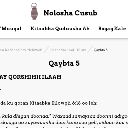
Nolosha Cusub
/ Muuqal
Kitaabka Quduuska Ah
Bogag Kale
Aan Ka Maqalnay Nebiyada
Casharka 1aad - Nuux
Qaybta 5
Qaybta 5
Y QORSHIHII ILAAH
y
da ku qoran Kitaabka Bilowgii 6:18 oo leh:
n kula dhigan doonaa." Waxaad samaysaa doonni adigo
skaaga oo xayawaanka duurkana soo geli, sidaan kuu s