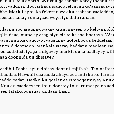
d in uu kala doorto. Wuxuu go'aansan karay inaanu raa
xorriyaddiisii doorashada isagoo leh ayuu go'aansaday
be. Markii aynu ka fekerno wax ku saabsan xaaladdan,
heehan tahay rumaysad weyn iyo dhiirranaan.
idaynu soo aragnay, waxay xiisaynayeen oo keliya nolol
lin daad; mana ay arag biyo cirka ka soo hooraya. Wa
ayaya inuu ka qanciyo iyaga inay noloshooda beddelaan
ay mid doorsoon. Mar kale waxay haddana maqleen isag
 codkiisii iyaga u digayey markii uu la hadlayey wiil
laan doonnida uu dhisayey.
aadihii Eebbe, ayuu dhisay doonni cajiib ah. Tan nafte
adiisa. Hawshii daacadda ahayd ee samirku ku larnaa 
naddo badan. Dadkii ku qoslay ee ismoogaysiiyey Nuux
adii Nuux u caddeeyeen inuu doortay inuu rumeeyo oo add
en falalkooda inay diidaan Ilaah.