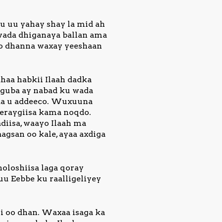
u uu yahay shay la mid ah
 wada dhiganaya ballan ama
goo dhanna waxay yeeshaan
haa habkii Ilaah dadka
saguba ay nabad ku wada
xda u addeeco. Wuxuuna
e eraygiisa kama noqdo.
iisa, waayo Ilaah ma
gsan oo kale, ayaa axdiga
oloshiisa laga qoray
uu Eebbe ku raalligeliyey
i oo dhan. Waxaa isaga ka