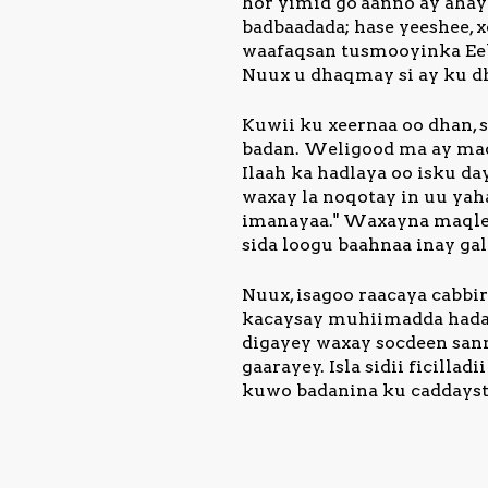
hor yimid go'aanno ay ahay
badbaadada; hase yeeshee, 
waafaqsan tusmooyinka Eeb
Nuux u dhaqmay si ay ku d
Kuwii ku xeernaa oo dhan, s
badan. Weligood ma ay maq
Ilaah ka hadlaya oo isku d
waxay la noqotay in uu yah
imanayaa." Waxayna maqleen
sida loogu baahnaa inay ga
Nuux, isagoo raacaya cabbir
kacaysay muhiimadda hadall
digayey waxay socdeen san
gaarayey. Isla sidii ficill
kuwo badanina ku caddayste