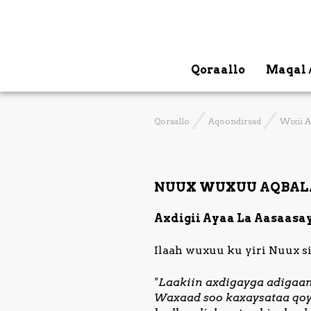
Qoraallo
Maqal 
Qoraallo
Aqoondirsad
Wixii 
NUUX WUXUU AQBALA
Axdigii Ayaa La Aasaasa
Ilaah wuxuu ku yiri Nuux si
"Laakiin axdigayga adigaa
Waxaad soo kaxaysataa qoy