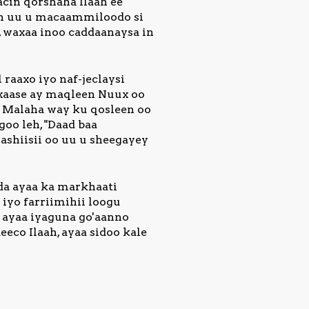
cin qorshaha Ilaah ee
 in uu u macaammiloodo si
 waxaa inoo caddaanaysa in
 raaxo iyo naf-jeclaysi
xaase ay maqleen Nuux oo
. Malaha way ku qosleen oo
oo leh, "Daad baa
ashiisii oo uu u sheegayey
eda ayaa ka markhaati
iyo farriimihii loogu
 ayaa iyaguna go'aanno
eeco Ilaah, ayaa sidoo kale