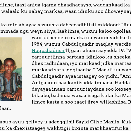
iinse, taasi aniga igama dhaadhacayso, waddankaad ka
walaalo ku nahay, markaa, waan idinku soo dhoweynay
 ka mid ah ayaa xasuusta dabeecadihiisii middood: “Run
mmada ugu weyn siiya, laakiinse, wuxuu kaloo ogollaa
wax ka beddelo marka uu wax cusub bart
1984, wuxuu Cabdulqaadir maqlay wacdis
Noqoshadiisa
11, gaar ahaan aayadda 19, 
carruurtiinna bartaan, idinkoo ku sheek
dhex fadhidaan, iyo markaad jidka martaan
markaad sara joogtaanba.” Markii uu wa
Cabdulqaadir ayaa istaagey oo yidhi, “An
Aniga uun baa kaniisadda imaada. Hadda 
deyayaa inaan carruurtaydana soo kexee
bilaabo, badanaa waxaa isaga kulanka Mas
Jimce kasta u soo raaci jirey wiilashiisa.
daan.
usub ayuu geliyey u adeeggiisii Sayid Ciise Masiix. Kul
uu ka dhex istaagey wakhtigii bixinta markhaatifurk