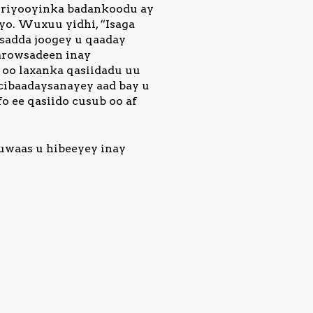
, riyooyinka badankoodu ay
yo. Wuxuu yidhi, “Isaga
isadda joogey u qaaday
garowsadeen inay
a oo laxanka qasiidadu uu
 cibaadaysanayey aad bay u
o ee qasiido cusub oo af
kuwaas u hibeeyey inay