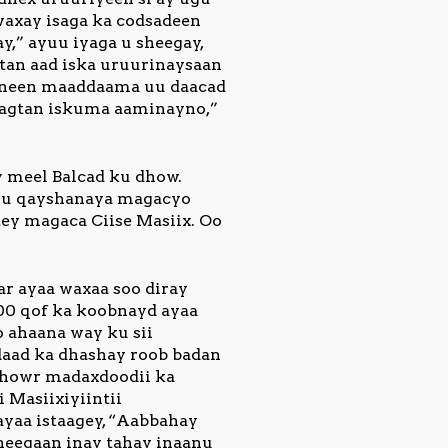
waxay isaga ka codsadeen
y,” ayuu iyaga u sheegay,
gtan aad iska uruurinaysaan
mineen maaddaama uu daacad
acagtan iskuma aaminayno,”
y meel Balcad ku dhow.
ugu qayshanaya magacyo
ey magaca Ciise Masiix. Oo
ar ayaa waxaa soo diray
100 qof ka koobnayd ayaa
o ahaana way ku sii
daad ka dhashay roob badan
 dhowr madaxdoodii ka
 Masiixiyiintii
ayaa istaagey, “Aabbahay
heegaan inay tahay inaanu