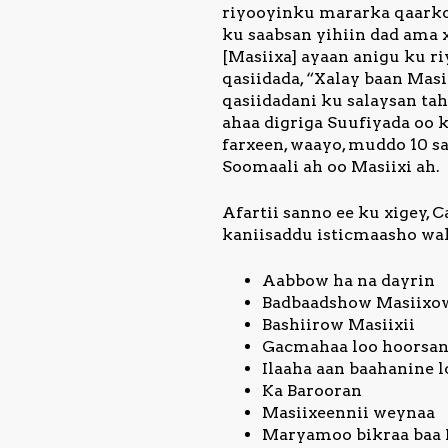
riyooyinku mararka qaarko
ku saabsan yihiin dad ama 
[Masiixa] ayaan anigu ku r
qasiidada, “Xalay baan Mas
qasiidadani ku salaysan tah
ahaa digriga Suufiyada oo 
farxeen, waayo, muddo 10 sa
Soomaali ah oo Masiixi ah.
Afartii sanno ee ku xigey, 
kaniisaddu isticmaasho wa
Aabbow ha na dayrin
Badbaadshow Masiixo
Bashiirow Masiixii
Gacmahaa loo hoorsa
Ilaaha aan baahanine 
Ka Barooran
Masiixeennii weynaa
Maryamoo bikraa baa 