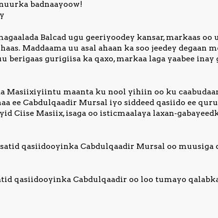
 nuurka badnaayoow!
ay
agaalada Balcad ugu geeriyoodey kansar, markaas oo u
aas. Maddaama uu asal ahaan ka soo jeedey degaan m
 berigaas gurigiisa ka qaxo, markaa laga yaabee inay 
a Masiixiyiintu maanta ku nool yihiin oo ku caabudaan
aa ee Cabdulqaadir Mursal iyo siddeed qasiido ee quru
id Ciise Masiix, isaga oo isticmaalaya laxan-gabayeed
eysatid qasiidooyinka Cabdulqaadir Mursal oo muusiga
satid qasiidooyinka Cabdulqaadir oo loo tumayo qalabk