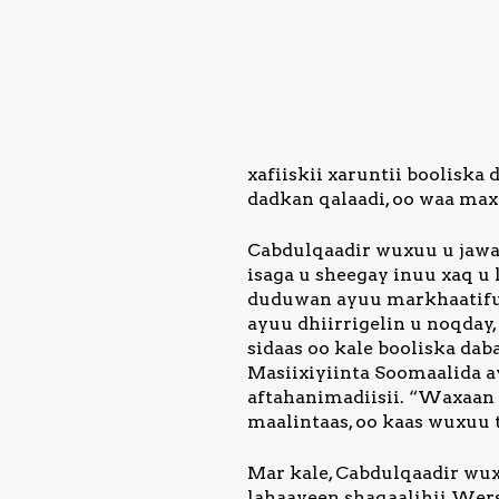
xafiiskii xaruntii booliska
dadkan qalaadi, oo waa max
Cabdulqaadir wuxuu u jawaa
isaga u sheegay inuu xaq u
duduwan ayuu markhaatifur
ayuu dhiirrigelin u noqday
sidaas oo kale booliska dab
Masiixiyiinta Soomaalida a
aftahanimadiisii. “Waxaan 
maalintaas, oo kaas wuxuu 
Mar kale, Cabdulqaadir wuxu
lahaayeen shaqaalihii Wers