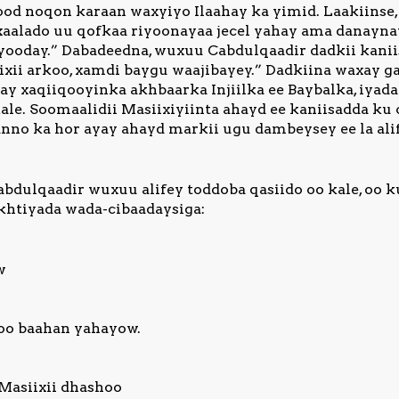
od noqon karaan waxyiyo Ilaahay ka yimid. Laakiinse
xaalado uu qofkaa riyoonayaa jecel yahay ama danayna
iyooday.” Dabadeedna, wuxuu Cabdulqaadir dadkii kani
iixii arkoo, xamdi baygu waajibayey.” Dadkiina waxay 
ay xaqiiqooyinka akhbaarka Injiilka ee Baybalka, iyad
kale. Soomaalidii Masiixiyiinta ahayd ee kaniisadda ku
nno ka hor ayay ahayd markii ugu dambeysey ee la alif
Cabdulqaadir wuxuu alifey toddoba qasiido oo kale, oo 
khtiyada wada-cibaadaysiga:
w
n
loo baahan yahayow.
Masiixii dhashoo