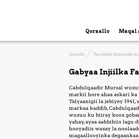
Qoraallo
Maqal 
Qoraallo
Taariikhda Kaniisadda S
Gabyaa Injiilka F
Cabdulqaadir Mursal wuxuu
markii hore ahaa askari ka
Talyaanigii la jebiyey 1941
markaa kaddib, Cabdulqaadir
wuxuu ku biiray koox goba
yahay, ayaa aabbihiis lagu 
hooyadiis waxay la noolaad
magaallooyinka degaankaa 