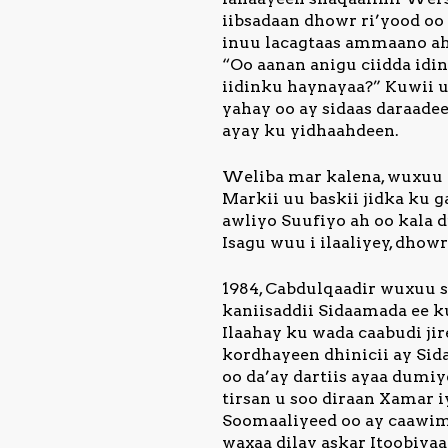
iibsadaan dhowr ri’yood oo
inuu lacagtaas ammaano aha
“Oo aanan anigu ciidda idi
iidinku haynayaa?” Kuwii 
yahay oo ay sidaas daraade
ayay ku yidhaahdeen.
Weliba mar kalena, wuxuu C
Markii uu baskii jidka ku
awliyo Suufiyo ah oo kala 
Isagu wuu i ilaaliyey, dhow
1984, Cabdulqaadir wuxuu si
kaniisaddii Sidaamada ee k
Ilaahay ku wada caabudi ji
kordhayeen dhinicii ay Sid
oo da’ay dartiis ayaa dumi
tirsan u soo diraan Xamar 
Soomaaliyeed oo ay caawima
waxaa dilay askar Itoobiya