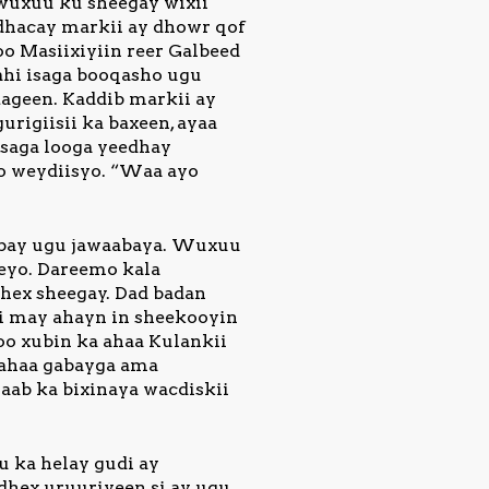
wuxuu ku sheegay wixii
dhacay markii ay dhowr qof
oo Masiixiyiin reer Galbeed
ahi isaga booqasho ugu
tageen. Kaddib markii ay
gurigiisii ka baxeen, ayaa
isaga looga yeedhay
loo weydiisyo. “Waa ayo
gabay ugu jawaabaya. Wuxuu
eeyo. Dareemo kala
hex sheegay. Dad badan
di may ahayn in sheekooyin
 oo xubin ka ahaa Kulankii
lahaa gabayga ama
aab ka bixinaya wacdiskii
u ka helay gudi ay
 dhex uruuriyeen si ay ugu