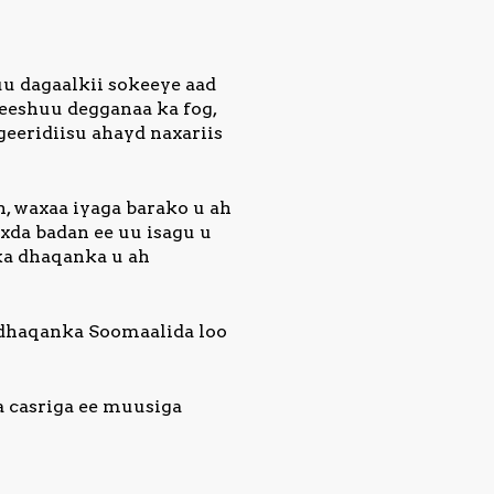
u dagaalkii sokeeye aad
eeshuu degganaa ka fog,
geeridiisu ahayd naxariis
, waxaa iyaga barako u ah
xda badan ee uu isagu u
ka dhaqanka u ah
 dhaqanka Soomaalida loo
a casriga ee muusiga