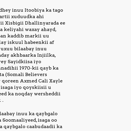
dhey inuu Itoobiya ka tago
artii xuduudka ahi
i Xisbigii Dhallinyarada ee
sa keliyahi waxay ahayd,
an kaddib markii uu
ay iskuul habeenkii af
 wuxuu bilaabay inuu
aday akhbaarka Injiilka,
ey Sayidkiisa iyo
nadihii 1970-kii qayb ka
a (Somali Believers
 qoreen Axmed Cali Xayle
isaga iyo qoyskiisii u
eed ka noqday wersheddii
 .
ilaabay inuu ka qaybgalo
a Soomaaliyeed, isaga oo
a qaybgalo caabudaadii ka