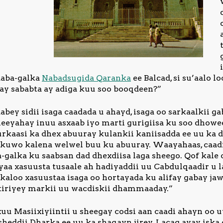
 daba-galka
Nabadsugida Qaranka
ee Balcad, si su’aalo 
ay sababta ay adiga kuu soo booqdeen?”
bey sidii isaga caadada u ahayd, isaga oo sarkaalkii 
 leeyahay inuu asxaab iyo marti gurigiisa ku soo dhow
kaasi ka dhex abuuray kulankii kaniisadda ee uu ka d
, kuwo kalena welwel buu ku abuuray. Waayahaas, caa
a-galka ku saabsan dad dhexdiisa laga sheego. Qof kale
yaa xasuusta tusaale ah hadiyaddii uu Cabdulqaadir u 
kaloo xasuustaa isaga oo hortayada ku alifay gabay jaw
tiriyey markii uu wacdiskii dhammaaday.”
u Masiixiyiintii u sheegay codsi aan caadi ahayn oo u
heddii Dharka ee uu ka shaqayn jirey. Lacag ayay iska