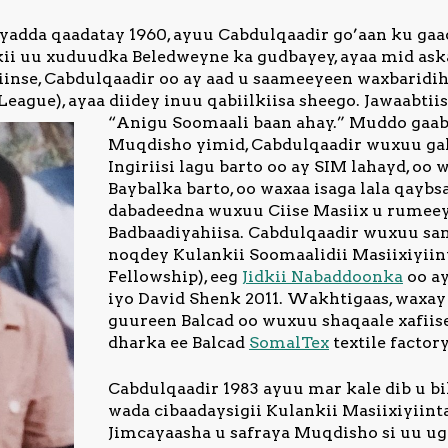
yadda qaadatay 1960, ayuu Cabdulqaadir go’aan ku gaa
ii uu xuduudka Beledweyne ka gudbayey, ayaa mid ask
iinse, Cabdulqaadir oo ay aad u saameeyeen waxbaridihi
ague), ayaa diidey inuu qabiilkiisa sheego. Jawaabtii
“Anigu Soomaali baan ahay.”
Muddo gaab
Muqdisho yimid, Cabdulqaadir wuxuu gal
Ingiriisi lagu barto oo ay SIM lahayd, oo
Baybalka barto, oo waxaa isaga lala qaybs
dabadeedna wuxuu Ciise Masiix u rumeey
Badbaadiyahiisa. Cabdulqaadir wuxuu san
noqdey Kulankii Soomaalidii Masiixiyiint
Fellowship), eeg
Jidkii Nabaddoonka
oo ay
iyo David Shenk 2011. Wakhtigaas, waxay 
guureen Balcad oo wuxuu shaqaale xafiis
dharka ee Balcad
SomalTex
textile factory.
Cabdulqaadir 1983 ayuu mar kale dib u b
wada cibaadaysigii Kulankii Masiixiyiint
Jimcayaasha u safraya Muqdisho si uu ug