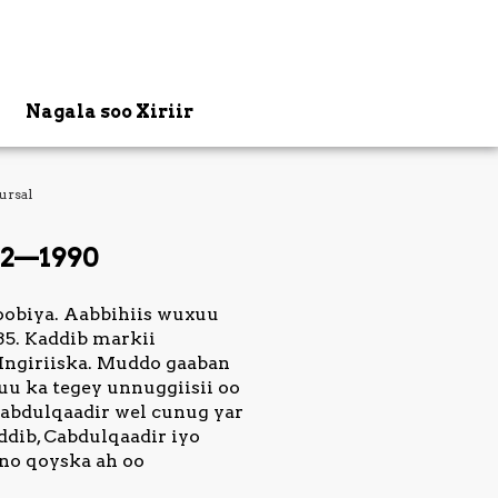
Nagala soo Xiriir
ursal
42—1990
oobiya. Aabbihiis wuxuu
35. Kaddib markii
 Ingiriiska. Muddo gaaban
Wuu ka tegey unnuggiisii oo
Cabdulqaadir wel cunug yar
addib, Cabdulqaadir iyo
bno qoyska ah oo