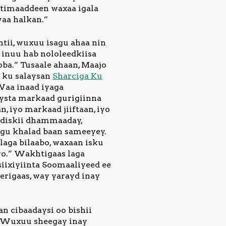
 timaaddeen waxaa igala
aa halkan.”
tii, wuxuu isagu ahaa nin
 inuu hab nololeedkiisa
oba.”
Tusaale ahaan, Maajo
 ku salaysan
Sharciga Ku
“Waa inaad iyaga
aysta markaad gurigiinna
, iyo markaad jiiftaan, iyo
cdiskii dhammaaday,
igu khalad baan sameeyey.
laga bilaabo, waxaan isku
yo.” Wakhtigaas laga
iixiyiinta Soomaaliyeed ee
 Berigaas, way yarayd inay
an cibaadaysi oo bishii
a. Wuxuu sheegay inay