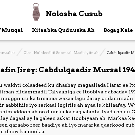
Nolosha Cusub
/ Muuqal
Kitaabka Quduuska Ah
Bogag Kale
oomaalida
Qiso- Nololeedkii Soomaali Masiixiyiin ah
Cabdulqaadir M
aafin Jirey: Cabdulqaadir Mursal 19
 wakhti colaadeed ku dhashay magaallada Harar ee It
 tirsan ciidammadii Talyaaniga ee Itoobiya qabsaday 19
, unnuggii uu ka tirsanaa waxaa lagu daray ciidammadii
 aabbihiis iyo sarkaal Ingiriis ah ayaa is khilaafay. 
nnimaddoon ah oo duurka ka dagaalanta. Iyada oo uu 
dilay dagaal ay la galeen askar Itoobiyaan ah. Markaa k
een qaraabo reer baadiye ah iyo mararka qaarkood xu
u dhow ku noolaa.