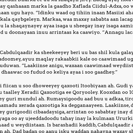
 ay qashaaan marka la gaadho Xaflada Ciidul-Adxa, oo 
an ugu hayo. “Idinku waad og tihiin inaan Masiixi aha
nkala qaybgeleyn. Markaa, waa maxay sababta aan laca
uu la shaqaynayey ayaa isaga u sheegay inay isaga aa
ed u doonayaan inuu arrintaas ka caawiyo. “Annagu l
abdulqaadir ka sheekeeyey beri uu bas shil kula gala
 gadoomey, ayuu maqlay rakaabkii kale oo caawimaad 
duduwan. “Laakiinse anigu, waxaan caawimaad weydiist
r dhaawac oo fudud oo keliya ayaa i soo gaadhey.”
 fiican u soo dhoweeyey qaxooti Itoobiyaan ah. Gudi y
u taalley Xeradii Qaxootiga ee Qoryooley. Kooxdan oo 
rey guri mundul ah. Rumaysigoodu aad buu u adkaa, tir
aamadu xerada qaxootiga ka degganaayeen. Laakiinse, 
yey gurigoodii cibaadaysiga, arrintan oo sababtay inay
iyaga oo ay ujeeddadoodu tahay inay la kulmaan Ururkii
ad u weydiistaan. Is barashadii kaddib, Cabdulqaadir 
an ah. Dad badan oo aanu isku waddan nahayna waxay s