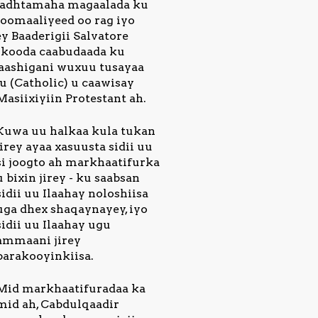
badhtamaha magaalada ku
Soomaaliyeed oo rag iyo
y Baaderigii Salvatore
nkooda caabudaada ku
kaashigani wuxuu tusayaa
u (Catholic) u caawisay
Masiixiyiin Protestant ah.
Kuwa uu halkaa kula tukan
jirey ayaa xasuusta sidii uu
si joogto ah markhaatifurka
u bixin jirey - ku saabsan
sidii uu Ilaahay noloshiisa
uga dhex shaqaynayey, iyo
sidii uu Ilaahay ugu
ammaani jirey
barakooyinkiisa.
Mid markhaatifuradaa ka
mid ah, Cabdulqaadir