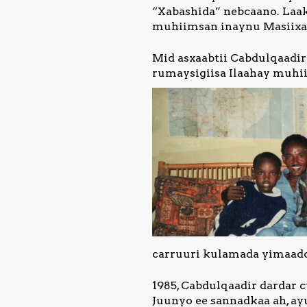
“Xabashida” nebcaano. Laak
muhiimsan inaynu Masiixa 
Mid asxaabtii Cabdulqaadir
rumaysigiisa Ilaahay muhii
carruuri kulamada yimaad
1985, Cabdulqaadir dardar c
Juunyo ee sannadkaa ah, ay