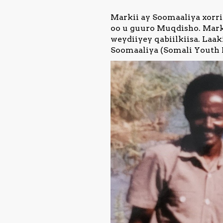
Markii ay Soomaaliya xorri
oo u guuro Muqdisho. Mark
weydiiyey qabiilkiisa. Laak
Soomaaliya (Somali Youth Le