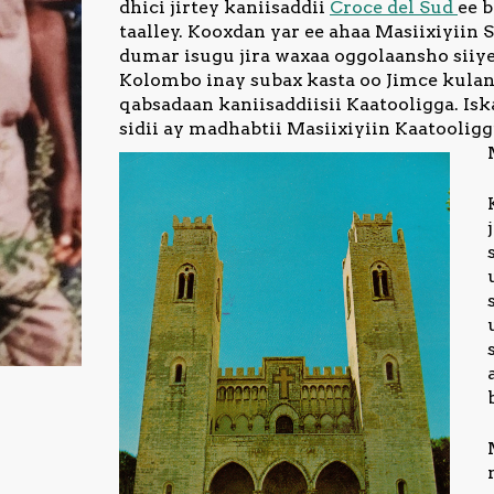
dhici jirtey kaniisaddii
Croce del Sud
ee 
taalley. Kooxdan yar ee ahaa Masiixiyiin 
dumar isugu jira waxaa oggolaansho siiye
Kolombo inay subax kasta oo Jimce kula
qabsadaan kaniisaddiisii Kaatooligga. Is
sidii ay madhabtii Masiixiyiin Kaatooligg