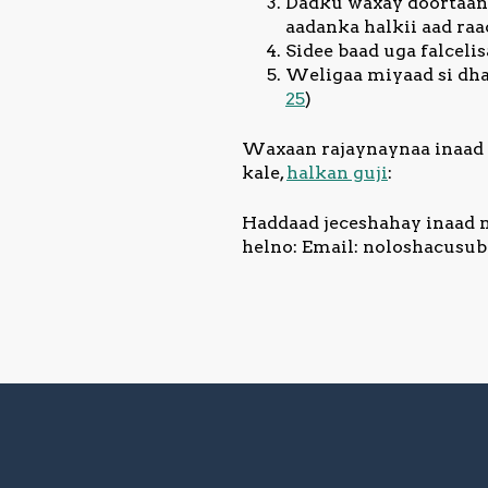
Dadku waxay doortaan d
aadanka halkii aad raac
Sidee baad uga falcelis
Weligaa miyaad si dhab
25
)
Waxaan rajaynaynaa inaad 
kale,
halkan guji
:
Haddaad jeceshahay inaad na
helno: Email:
noloshacusu