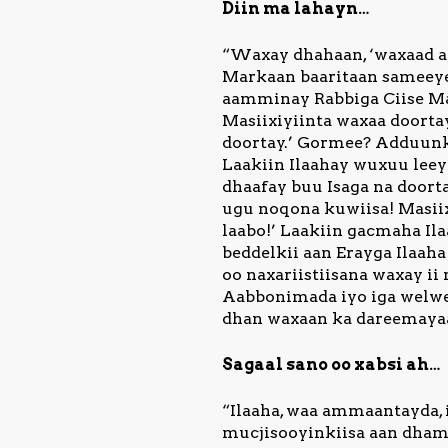
Diin ma lahayn…
“Waxay dhahaan, ‘waxaad ah
Markaan baaritaan sameeye
aamminay Rabbiga Ciise Mas
Masiixiyiinta waxaa doortay
doortay.’ Gormee? Adduunk
Laakiin Ilaahay wuxuu leey
dhaafay buu Isaga na doorta
ugu noqona kuwiisa! Masii
laabo!’ Laakiin gacmaha Il
beddelkii aan Erayga Ilaah
oo naxariistiisana waxay ii
Aabbonimada iyo iga welwel
dhan waxaan ka dareemayaa 
Sagaal sano oo xabsi ah…
“Ilaaha, waa ammaantayda, i
mucjisooyinkiisa aan dhamm