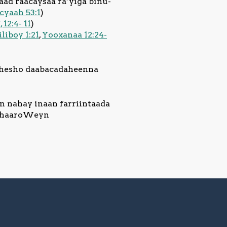
aad raacaysaa ra’yiga binu-
cyaah 53:1
)
 12:4- 11
)
iliboy 1:21
,
Yooxanaa 12:24-
d hesho daabacadaheenna
an nahay inaan farriintaada
ishaaroWeyn