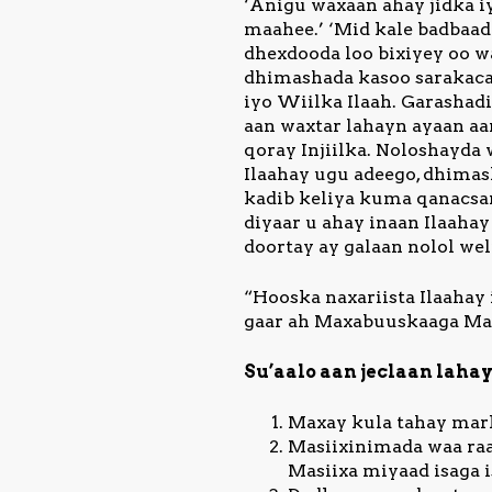
‘Anigu waxaan ahay jidka 
maahee.’ ‘Mid kale badbaad
dhexdooda loo bixiyey oo wa
dhimashada kasoo sarakaca
iyo Wiilka Ilaah. Garashad
aan waxtar lahayn ayaan aa
qoray Injiilka. Noloshayda
Ilaahay ugu adeego, dhimas
kadib keliya kuma qanacsan
diyaar u ahay inaan Ilaaha
doortay ay galaan nolol wel
“Hooska naxariista Ilaahay 
gaar ah Maxabuuskaaga Mas
Su’aalo aan jeclaan laha
Maxay kula tahay mar
Masiixinimada waa raa
Masiixa miyaad isaga i