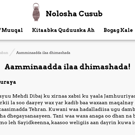
Nolosha Cusub
/ Muuqal
Kitaabka Quduuska Ah
Bogag Kale
aaban
Aamminaadda ilaa dhimashada
Aamminaadda ilaa dhimashada!
furaya
yuu Mehdi Dibaj ku xirnaa xabsi ku yaala Jamhuuriyad
arkii la soo daayey wax yar kadib baa waxaan maqalnay 
y caasimadda Tehran. Kuwani waa hadalladiisa ugu d
ha dhegaysanaayeen. Tani waa waxa anaga oo dhan na 
imo leh Sayidkeenna, kaasoo weligiis aan dayrin kuwa i