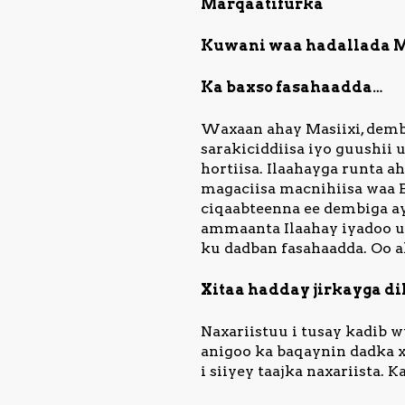
Marqaatifurka
Kuwani waa hadallada M
Ka baxso fasahaadda…
Waxaan ahay Masiixi, dembi
sarakiciddiisa iyo guushii
hortiisa. Ilaahayga runta a
magaciisa macnihiisa waa B
ciqaabteenna ee dembiga ay
ammaanta Ilaahay iyadoo u
ku dadban fasahaadda. Oo ah
Xitaa hadday jirkayga dil
Naxariistuu i tusay kadib w
anigoo ka baqaynin dadka x
i siiyey taajka naxariista.