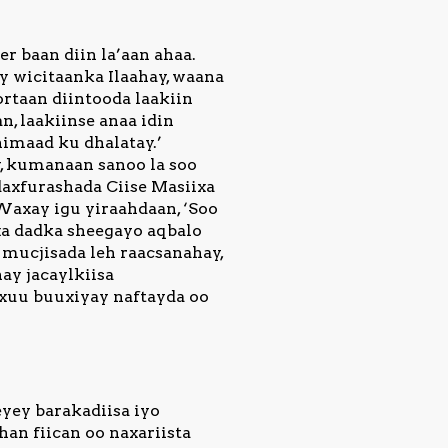
r baan diin la’aan ahaa.
 wicitaanka Ilaahay, waana
rtaan diintooda laakiin
, laakiinse anaa idin
imaad ku dhalatay.’
y, kumanaan sanoo la soo
adaxfurashada Ciise Masiixa
axay igu yiraahdaan, ‘Soo
xa dadka sheegayo aqbalo
 mucjisada leh raacsanahay,
ay jacaylkiisa
uxuu buuxiyay naftayda oo
eyey barakadiisa iyo
an fiican oo naxariista