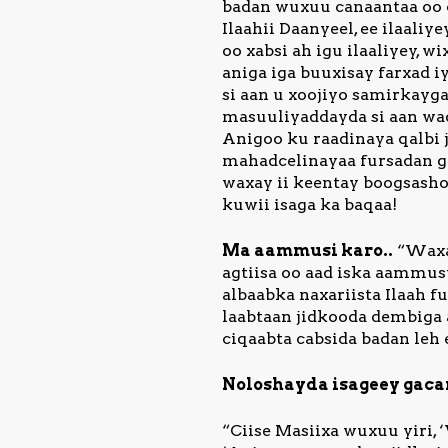
badan wuxuu canaantaa oo c
Ilaahii Daanyeel, ee ilaaliy
oo xabsi ah igu ilaaliyey,
aniga iga buuxisay farxad 
si aan u xoojiyo samirkay
masuuliyaddayda si aan waq
Anigoo ku raadinaya qalbi
mahadcelinayaa fursadan ga
waxay ii keentay boogsasho
kuwii isaga ka baqaa!
Ma aammusi karo..
“Waxay
agtiisa oo aad iska aammust
albaabka naxariista Ilaah
laabtaan jidkooda dembiga a
ciqaabta cabsida badan leh 
Noloshayda isageey gacan
“Ciise Masiixa wuxuu yiri, 