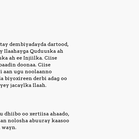
ntay dembiyadayda dartood,
ay Ilaahayga Quduuska ah
a ah ee Injiilka. Ciise
aadin doonaa. Ciise
si aan ugu noolaanno
 biyoxireen derbi adag oo
yey jacaylka Ilaah.
u dhiibo oo xertiisa ahaado,
 kan nolosha abuuray kaasoo
a wayn.