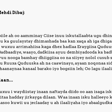
ehdi Dibaj:
ile ah oo aamminay Ciise inuu iskutallaabta ugu dhi
 uu ka guulaystay dhimashada baa kan xaqa ah iga dhig
h wuxuu arrimahiisa kaga dhex hadlaa Eraygiisa Quduusk
adbaadiye, waayo, dadkiisa ayuu dembiyadooda ka badb
uu nooga baxshay dhiiggiisa oo na siiyey nolol cusub 
u Ruuxa Quduuska ah na caawinayo, ayaan noqonaa sida
aanaynaa kanaal barako iyo bogsiin leh; Oo lagu ilaali
aan...
uxuu i waydiistay inaan naftayda diido oo aan isaga isk
itaa hadday jirkayga dilaan. Waa inaan isku halleeyo
 Kaasoo kuwii uu jeclaaday u ah ilaaliyaha iyo abaalgudk