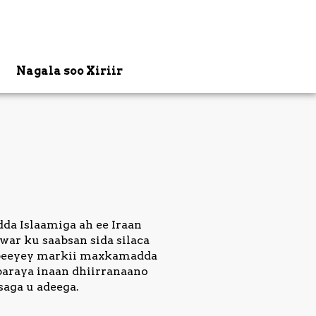
Nagala soo Xiriir
da Islaamiga ah ee Iraan
war ku saabsan sida silaca
ambeeyey markii maxkamadda
baraya inaan dhiirranaano
saga u adeega.