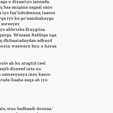
aga u diyaariyo jannada.
ay, baa anigana sagaal sano
iyo faa’iidodeenna, taasoo
yga iyo ka go’aanshahayga
 xoreeyey
yo akhriska Eraygiisa.
igayga. Waxaan Rabbiga uga
ay, dhibaatadaydan adkayd
akooyin waawayn buu u hayaa
ole ah ku aragtid ceel
ajib diineed inta uu
a sameeynaya inay kasoo
rada Ilaaha xaqa ah iyo
alo, wuu badbaadi doonaa.’