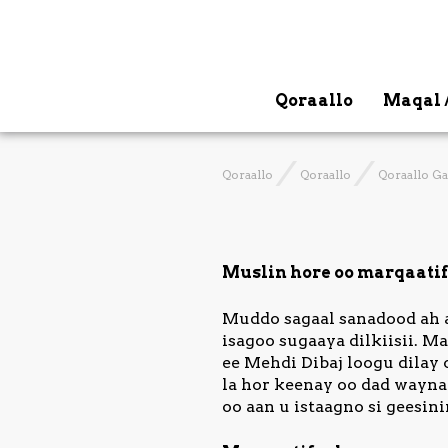
Qoraallo
Maqal 
Qoraallo
Qoraallo
Qoraallo G
Muslin hore oo marqaati
Muddo sagaal sanadood ah a
isagoo sugaaya dilkiisii. M
ee Mehdi Dibaj loogu dila
la hor keenay oo dad wayna
oo aan u istaagno si geesin