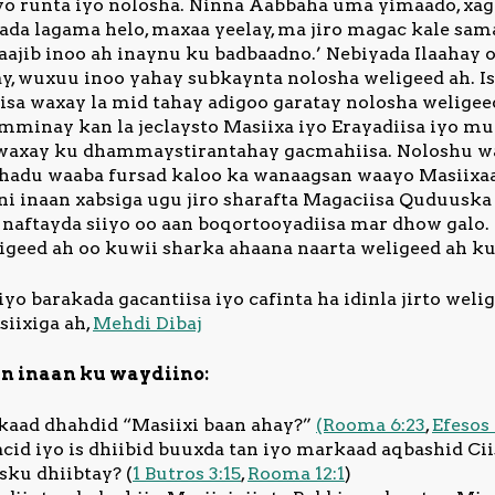
iyo runta iyo nolosha. Ninna Aabbaha uma yimaado, x
ada lagama helo, maxaa yeelay, ma jiro magac kale sa
ajib inoo ah inaynu ku badbaadno.’ Nebiyada Ilaahay oo
y, wuxuu inoo yahay subkaynta nolosha weligeed ah. 
iisa waxay la mid tahay adigoo garatay nolosha weligee
mminay kan la jeclaysto Masiixa iyo Erayadiisa iyo mu
 waxay ku dhammaystirantahay gacmahiisa. Noloshu wa
hadu waaba fursad kaloo ka wanaagsan waayo Masiixaan
i inaan xabsiga ugu jiro sharafta Magaciisa Quduuska 
y naftayda siiyo oo aan boqortooyadiisa mar dhow galo.
igeed ah oo kuwii sharka ahaana naarta weligeed ah ku 
iyo barakada gacantiisa iyo cafinta ha idinla jirto wel
iixiga ah,
Mehdi Dibaj
yn inaan ku waydiino:
kaad dhahdid “Masiixi baan ahay?”
(Rooma 6:23
,
Efesos 
cid iyo is dhiibid buuxda tan iyo markaad aqbashid Ci
sku dhiibtay? (
1 Butros 3:15
,
Rooma 12:1
)