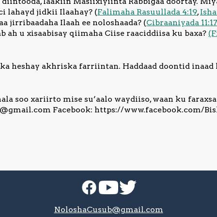
iintooda, laakiin Masiixiyiinta Rabbigaa doortay. Miy
i lahayd jidkii Ilaahay? (
Falimaha Rasuullada 4:19
,
Isha
aa jirribaadaha Ilaah ee noloshaada? (
Cibraaniyada 11:17,
 ah u xisaabisay qiimaha Ciise raaciddiisa ku baxa?
(F
ka heshay akhriska farriintan. Haddaad doontid inaa
la soo xariirto mise su’aalo waydiiso, waan ku faraxs
b@gmail.com
Facebook: https://www.facebook.com/B
NoloshaCusub@gmail.com