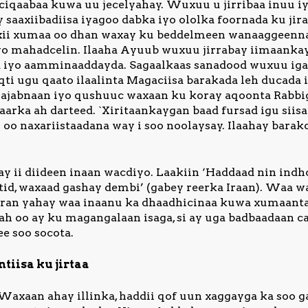
iqaabaa kuwa uu jecelyahay. Wuxuu u jirribaa inuu iy
ey saaxiibadiisa iyagoo dabka iyo ololka foornada ku jir
 wixii xumaa oo dhan waxay ku beddelmeen wanaaggeenna 
iyo mahadcelin. Ilaaha Ayuub wuxuu jirrabay iimaanka
ga iyo aamminaaddayda. Sagaalkaas sanadood wuxuu iga
ti ugu qaato ilaalinta Magaciisa barakada leh ducada i
 jajabnaan iyo qushuuc waxaan ku koray aqoonta Rabb
arka ah darteed. `Xiritaankaygan baad fursad igu siis
 oo naxariistaadana way i soo noolaysay. Ilaahay bar
 ii diideen inaan wacdiyo. Laakiin ‘Haddaad nin indho
id, waxaad gashay dembi’ (gabey reerka Iraan). Waa wa
 furan yahay waa inaanu ka dhaadhicinaa kuwa xumaant
h oo ay ku magangalaan isaga, si ay uga badbaadaan ca
ee soo socota.
tiisa ku jirtaa
‘Waxaan ahay illinka, haddii qof uun xaggayga ka soo g