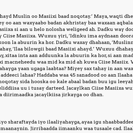
ayd Muslin oo Masiixi baad noqotay.’ Maya, waqti dhee
y oo aan waxyaabo badan akhristay baa waxaan aqbalay
iixa si aan u helo nolosha weligeed ah. Dadku way doo
 Ciise Masiixa. Wuxuu yiri, ‘Idinku ima aydnaan dooran
oon la abuurin ka hor. Dadku waxay dhahaan, ‘Muslinn
ahay, ‘Ilaa bilowgii baad Masiixi ahayd.’ Wuxuu dhaha
y, xitaa inta aan adduunka la abuurin ka hor, si aan m
xi macneheedu waa mid ka mid ah kuwa Ciise Masiix. W
aahayga yaan ugaga laabtaa? Miyey sax tahay in aan wa
a addeeci lahaa? Haddaba waa 45 sanadood oo aan Ilaaha
 noqotay sida hooska oo kale abaal badan buu igu leeyah
iddiisa uu i tusay darteed. Jacaylkan Ciise Masiixa w
diirimaadka jacaylkiisa jirkayga oo dhan.
yo sharaftayda iyo ilaaliyahayga, ayaa igu shaabbadde
aanaynin. Jirribaadda iimaanku waa tusaale cad. Ilaah