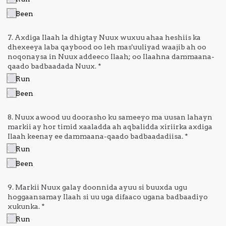
Been
7. Axdiga Ilaah la dhigtay Nuux wuxuu ahaa heshiis ka
dhexeeya laba qaybood oo leh mas'uuliyad waajib ah oo
noqonaysa in Nuux addeeco Ilaah; oo Ilaahna dammaana-
qaado badbaadada Nuux.
*
Run
Been
8. Nuux awood uu doorasho ku sameeyo ma uusan lahayn
markii ay hor timid xaaladda ah aqbalidda xiriirka axdiga
Ilaah keenay ee dammaana-qaado badbaadadiisa.
*
Run
Been
9. Markii Nuux galay doonnida ayuu si buuxda ugu
hoggaansamay Ilaah si uu uga difaaco ugana badbaadiyo
xukunka.
*
Run