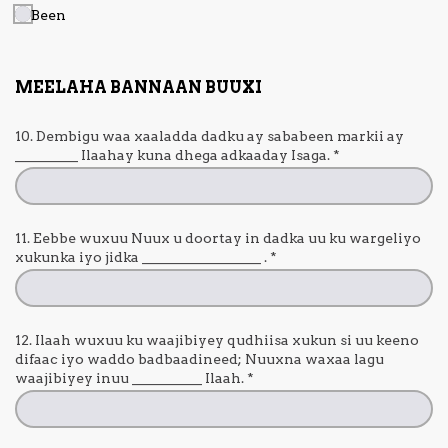
Been
MEELAHA BANNAAN BUUXI
10. Dembigu waa xaaladda dadku ay sababeen markii ay
_________ Ilaahay kuna dhega adkaaday Isaga.
*
11. Eebbe wuxuu Nuux u doortay in dadka uu ku wargeliyo
xukunka iyo jidka _________________ .
*
12. Ilaah wuxuu ku waajibiyey qudhiisa xukun si uu keeno
difaac iyo waddo badbaadineed; Nuuxna waxaa lagu
waajibiyey inuu __________ Ilaah.
*