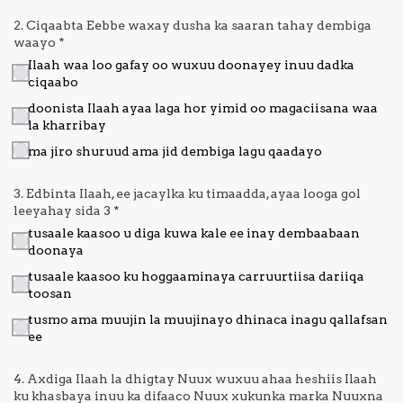
2. Ciqaabta Eebbe waxay dusha ka saaran tahay dembiga
Nagala
waayo
*
soo
Ilaah waa loo gafay oo wuxuu doonayey inuu dadka
xiriir
ciqaabo
doonista Ilaah ayaa laga hor yimid oo magaciisana waa
la kharribay
ma jiro shuruud ama jid dembiga lagu qaadayo
3. Edbinta Ilaah, ee jacaylka ku timaadda, ayaa looga gol
leeyahay sida 3
*
tusaale kaasoo u diga kuwa kale ee inay dembaabaan
doonaya
tusaale kaasoo ku hoggaaminaya carruurtiisa dariiqa
toosan
tusmo ama muujin la muujinayo dhinaca inagu qallafsan
ee
4. Axdiga Ilaah la dhigtay Nuux wuxuu ahaa heshiis Ilaah
ku khasbaya inuu ka difaaco Nuux xukunka marka Nuuxna