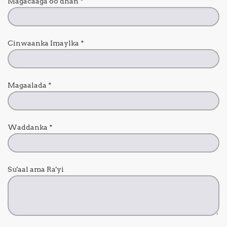
Magacaaga oo dhan
*
Cinwaanka Imaylka
*
Magaalada
*
Waddanka
*
Su'aal ama Ra'yi