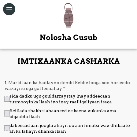
Nolosha Cusub
IMTIXAANKA CASHARKA
Qoraallo
Maqal /
1. Markii aan ka hadlayno dembi Eebbe looga soo horjeedo
Muuqal
waxaynu uga gol leenahay
*
sida dadku ugu guuldarraystay inay addeecaan
tusmooyinka Ilaah iyo inay raalligeliyaan isaga
Kitaabka
Quduuska
ficillada shakhsi ahaaneed ee keena xukunka ama
Ah
ciqaabta Ilaah
dabeecad aan joogta ahayn oo aan innaba wax dhibaato
Bogag
ah ka lahayn dhanka Ilaah
Kale