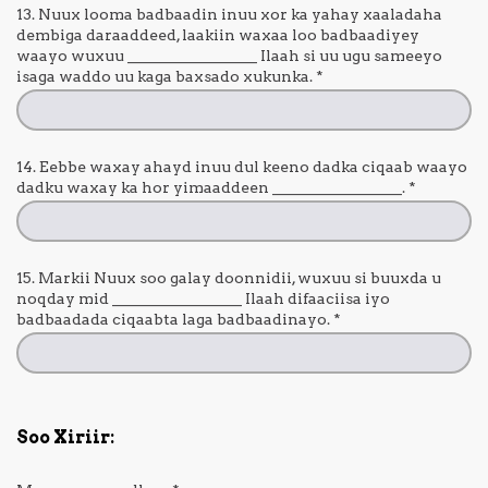
13. Nuux looma badbaadin inuu xor ka yahay xaaladaha
dembiga daraaddeed, laakiin waxaa loo badbaadiyey
waayo wuxuu _________________ Ilaah si uu ugu sameeyo
isaga waddo uu kaga baxsado xukunka.
*
14. Eebbe waxay ahayd inuu dul keeno dadka ciqaab waayo
dadku waxay ka hor yimaaddeen _________________.
*
15. Markii Nuux soo galay doonnidii, wuxuu si buuxda u
noqday mid _________________ Ilaah difaaciisa iyo
badbaadada ciqaabta laga badbaadinayo.
*
Soo Xiriir: