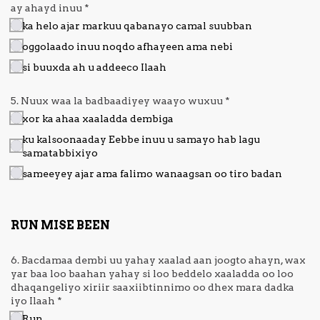
ay ahayd inuu
*
ka helo ajar markuu qabanayo camal suubban
oggolaado inuu noqdo afhayeen ama nebi
si buuxda ah u addeeco Ilaah
5. Nuux waa la badbaadiyey waayo wuxuu
*
xor ka ahaa xaaladda dembiga
ku kalsoonaaday Eebbe inuu u samayo hab lagu
samatabbixiyo
sameeyey ajar ama falimo wanaagsan oo tiro badan
RUN MISE BEEN
6. Bacdamaa dembi uu yahay xaalad aan joogto ahayn, wax
yar baa loo baahan yahay si loo beddelo xaaladda oo loo
dhaqangeliyo xiriir saaxiibtinnimo oo dhex mara dadka
iyo Ilaah
*
Run