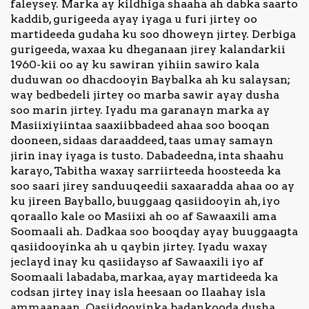
faleysey. Marka ay kildhiga shaaha ah dabka saarto
kaddib, gurigeeda ayay iyaga u furi jirtey oo
martideeda gudaha ku soo dhoweyn jirtey. Derbiga
gurigeeda, waxaa ku dheganaan jirey kalandarkii
1960-kii oo ay ku sawiran yihiin sawiro kala
duduwan oo dhacdooyin Baybalka ah ku salaysan;
way bedbedeli jirtey oo marba sawir ayay dusha
soo marin jirtey. Iyadu ma garanayn marka ay
Masiixiyiintaa saaxiibbadeed ahaa soo booqan
dooneen, sidaas daraaddeed, taas umay samayn
jirin inay iyaga is tusto. Dabadeedna, inta shaahu
karayo, Tabitha waxay sarriirteeda hoosteeda ka
soo saari jirey sanduuqeedii saxaaradda ahaa oo ay
ku jireen Bayballo, buuggaag qasiidooyin ah, iyo
qoraallo kale oo Masiixi ah oo af Sawaaxili ama
Soomaali ah. Dadkaa soo booqday ayay buuggaagta
qasiidooyinka ah u qaybin jirtey. Iyadu waxay
jeclayd inay ku qasiidayso af Sawaaxili iyo af
Soomaali labadaba, markaa, ayay martideeda ka
codsan jirtey inay isla heesaan oo Ilaahay isla
ammaanaan. Qasiidooyinka badankooda dusha