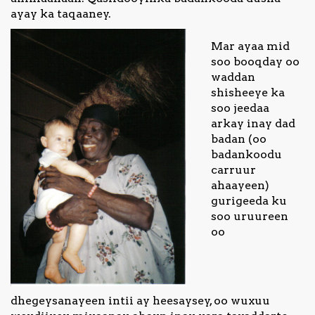
ayay ka taqaaney.
Mar ayaa mid
soo booqday oo
waddan
shisheeye ka
soo jeedaa
arkay inay dad
badan (oo
badankoodu
carruur
ahaayeen)
gurigeeda ku
soo uruureen
oo
dhegeysanayeen intii ay heesaysey, oo wuxuu