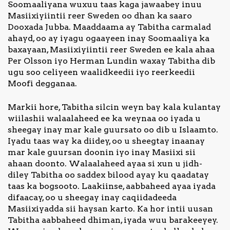
Soomaaliyana wuxuu taas kaga jawaabey inuu
Masiixiyiintii reer Sweden oo dhan ka saaro
Dooxada Jubba. Maaddaama ay Tabitha carmalad
ahayd, oo ay iyagu ogaayeen inay Soomaaliya ka
baxayaan, Masiixiyiintii reer Sweden ee kala ahaa
Per Olsson iyo Herman Lundin waxay Tabitha dib
ugu soo celiyeen waalidkeedii iyo reerkeedii
Moofi degganaa.
Markii hore, Tabitha silcin weyn bay kala kulantay
wiilashii walaalaheed ee ka weynaa oo iyada u
sheegay inay mar kale guursato oo dib u Islaamto.
Iyadu taas way ka diidey, oo u sheegtay inaanay
mar kale guursan doonin iyo inay Masiixi sii
ahaan doonto. Walaalaheed ayaa si xun u jidh-
diley Tabitha oo saddex bilood ayay ku qaadatay
taas ka bogsooto. Laakiinse, aabbaheed ayaa iyada
difaacay, oo u sheegay inay caqiidadeeda
Masiixiyadda sii haysan karto. Ka hor intii uusan
Tabitha aabbaheed dhiman, iyada wuu barakeeyey.