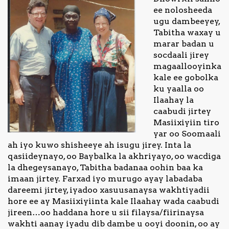
ee nolosheeda
ugu dambeeyey,
Tabitha waxay u
marar badan u
socdaali jirey
magaallooyinka
kale ee gobolka
ku yaalla oo
Ilaahay la
caabudi jirtey
Masiixiyiin tiro
yar oo Soomaali
ah iyo kuwo shisheeye ah isugu jirey. Inta la
qasiideynayo, oo Baybalka la akhriyayo, oo wacdiga
la dhegeysanayo, Tabitha badanaa oohin baa ka
imaan jirtey. Farxad iyo murugo ayay labadaba
dareemi jirtey, iyadoo xasuusanaysa wakhtiyadii
hore ee ay Masiixiyiinta kale Ilaahay wada caabudi
jireen…oo haddana hore u sii filaysa/fiirinaysa
wakhti aanay iyadu dib dambe u ooyi doonin, oo ay