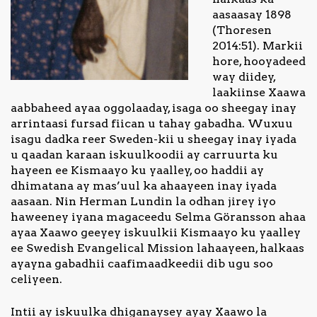
aasaasay 1898
(Thoresen
2014:51). Markii
hore, hooyadeed
way diidey,
laakiinse Xaawa
aabbaheed ayaa oggolaaday, isaga oo sheegay inay
arrintaasi fursad fiican u tahay gabadha. Wuxuu
isagu dadka reer Sweden-kii u sheegay inay iyada
u qaadan karaan iskuulkoodii ay carruurta ku
hayeen ee Kismaayo ku yaalley, oo haddii ay
dhimatana ay mas’uul ka ahaayeen inay iyada
aasaan. Nin Herman Lundin la odhan jirey iyo
haweeney iyana magaceedu Selma Göransson ahaa
ayaa Xaawo geeyey iskuulkii Kismaayo ku yaalley
ee Swedish Evangelical Mission lahaayeen, halkaas
ayayna gabadhii caafimaadkeedii dib ugu soo
celiyeen.
Intii ay iskuulka dhiganaysey ayay Xaawo la