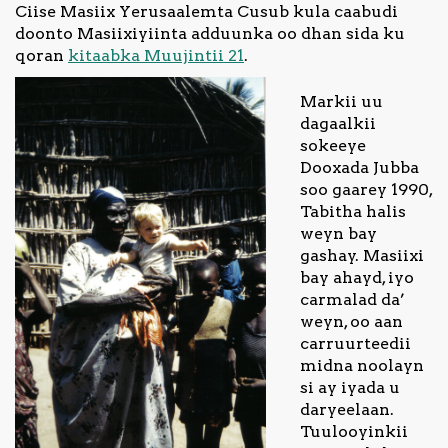
Ciise Masiix Yerusaalemta Cusub kula caabudi
doonto Masiixiyiinta adduunka oo dhan sida ku
qoran
kitaabka Muujintii 21
.
Markii uu
dagaalkii
sokeeye
Dooxada Jubba
soo gaarey 1990,
Tabitha halis
weyn bay
gashay. Masiixi
bay ahayd, iyo
carmalad da’
weyn, oo aan
carruurteedii
midna noolayn
si ay iyada u
daryeelaan.
Tuulooyinkii