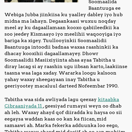
Soomaalida
Baantuuga ee
Webiga Jubba jiinkiisa ku yaalley dabley iyo hub
midna ma lahayn. Degaankaasi wuxuu noqday
meel ay ku dagaallamaan kooxo qabiileedkii ka
soo jeedey Kismaayo iyo meelihii waqooyiga iyo
bariga ka xigey. Tuullooyinkii Soomaalidii
Baantuuga intoodii badnaa waxaa raashinkii ka
dhacay kooxihii dagaallamayey. Dhowr
Soomaalidii Masiixiyiinta ahaa ayaa Tabitha u
diray lacag si ay raashin ugu iibsan karto, laakiinse
taasna waa laga xaday. Wararka loogu kalsoon
yahay waxay sheegayaan inay Tabitha u
geeriyootey macaluul darteed Nofeembar 1990.
Tabitha waa sida awliyada lagu qeexay
kitaabka
Cibraaniyada 11
, geesiyad rumaysi weyn oo dhab
ah leh. Waxay ahayd qof diiradda ku haysa oo sii
eegaysa waddan kaas oo kan ka fiican, mid
samaawi ah. Marka fekerka adduunka loo eego,
Tabitha waxay ahayd mid daciif ah oo aan muhiim