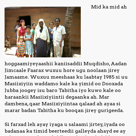
Mid ka mid ah
hoggaamiyeyaashii kaniisaddii Muqdisho, Aadan
Jimcaale Faarax wuxuu hore ugu noolaan jirey
Jamaame. Wuxuu meeshaas ku laabtay 1985 si uu
Masiixiyiin waddamo kale ka yimid oo Dooxada
Jubba joogey isu baro Tabitha iyo kuwo kale oo
haraankii Masiixiyiintii degaanka ah. Mar
dambena, qaar Masiixiyiintaa qalaad ah ayaa si
marar badan Tabitha ku booqan jirey gurigeeda.
Si farxad leh ayay iyaga u salaami jirtey, iyada oo
badanaa ka timid beerteedii galleyda ahayd ee ay