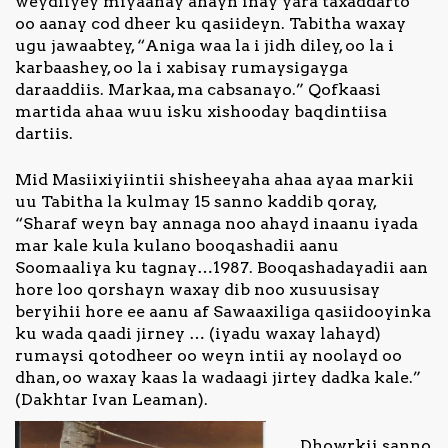
weydiiyey miyaanay ahayn inay yara taxaddarto
oo aanay cod dheer ku qasiideyn. Tabitha waxay
ugu jawaabtey, “Aniga waa la i jidh diley, oo la i
karbaashey, oo la i xabisay rumaysigayga
daraaddiis. Markaa, ma cabsanayo.” Qofkaasi
martida ahaa wuu isku xishooday baqdintiisa
dartiis.
Mid Masiixiyiintii shisheeyaha ahaa ayaa markii
uu Tabitha la kulmay 15 sanno kaddib qoray,
“Sharaf weyn bay annaga noo ahayd inaanu iyada
mar kale kula kulano booqashadii aanu
Soomaaliya ku tagnay…1987. Booqashadayadii aan
hore loo qorshayn waxay dib noo xusuusisay
beryihii hore ee aanu af Sawaaxiliga qasiidooyinka
ku wada qaadi jirney … (iyadu waxay lahayd)
rumaysi qotodheer oo weyn intii ay noolayd oo
dhan, oo waxay kaas la wadaagi jirtey dadka kale.”
(Dakhtar Ivan Leaman).
Dhowrkii sanno