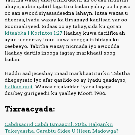
ahayn, xubin qabiil laga tiro badan yahay oo la yaso
oo aan awood siyaasadeedna lahayn. Intaa waxaa u
dheeraa, iyadu waxay ka tirsanayd kaniisad yar oo
Soomaaliyeed. Sidaas oo ay tahay, sida ku qoran
kitaabka 1 Korintos 1:27
Ilaahay kuwa daciifka ah
ayuu u doortay inuu kuwa xoogga is bidaya ku
ceebeeyo. Tabitha waxay nicmada iyo awoodda
Ilaahay dartiis inooga tagtay markhaati xoog
badan.
Haddii aad jeceshay inaad markhaatifurkii Tabitha
dhegeysato iyo afar qasiido oo ay iyadu qaadayso,
halkan guji
. Waxaa cajaladdan iyada lagaga
duubey gurigeedii ku yaalley Moofi 1986.
Tixraacyada:
Cabdisaciid Cabdi Ismaaciil. 2015. Halgankii
Tukeyaasha. Carabtu Sidee U Jileen Madowga?