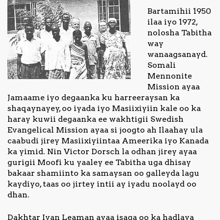
Bartamihii 1950
ilaa iyo 1972,
nolosha Tabitha
way
wanaagsanayd.
Somali
Mennonite
Mission ayaa
Jamaame iyo degaanka ku harreeraysan ka
shaqaynayey, oo iyada iyo Masiixiyiin kale oo ka
haray kuwii degaanka ee wakhtigii Swedish
Evangelical Mission ayaa si joogto ah Ilaahay ula
caabudi jirey Masiixiyiintaa Ameerika iyo Kanada
ka yimid. Nin Victor Dorsch la odhan jirey ayaa
gurigii Moofi ku yaaley ee Tabitha uga dhisay
bakaar shamiinto ka samaysan oo galleyda lagu
kaydiyo, taas oo jirtey intii ay iyadu noolayd oo
dhan.
Dakhtar Ivan Leaman ayaa isaga oo ka hadlaya