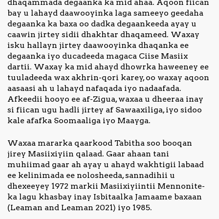
dhaqammada degaanka ka mid ahaa. Aqoon fiican
bay u lahayd daawooyinka laga sameeyo geedaha
degaanka ka baxa oo dadka degaankeeda ayay u
caawin jirtey sidii dhakhtar dhaqameed. Waxay
isku hallayn jirtey daawooyinka dhaqanka ee
degaanka iyo ducadeeda magaca Ciise Masiix
dartii. Waxay ka mid ahayd dhowrka haweeney ee
tuuladeeda wax akhrin-qori karey, oo waxay aqoon
aasaasi ah u lahayd nafaqada iyo nadaafada.
Afkeedii hooyo ee af-Zigua, waxaa u dheeraa inay
si fiican ugu hadli jirtey af Sawaaxiliga, iyo sidoo
kale afafka Soomaaliga iyo Maayga.
Waxaa mararka qaarkood Tabitha soo booqan
jirey Masiixiyiin qalaad. Gaar ahaan tani
muhiimad gaar ah ayay u ahayd wakhtigii labaad
ee kelinimada ee nolosheeda, sannadihii u
dhexeeyey 1972 markii Masiixiyiintii Mennonite-
ka lagu khasbay inay Isbitaalka Jamaame baxaan
(Leaman and Leaman 2021) iyo 1985.