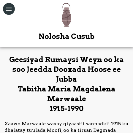
Nolosha Cusub
Geesiyad Rumaysi Weyn oo ka
Qoraallo
soo Jeedda Dooxada Hoose ee
Jubba
Maqal /
Muuqal
Tabitha Maria Magdalena
Marwaale
Kitaabka
Quduuska
1915-1990
Ah
Xaawo Marwaale waxay qiyaastii sannadkii 1915 ku
Bogag
dhalatay tuulada Moofi, oo ka tirsan Degmada
Kale