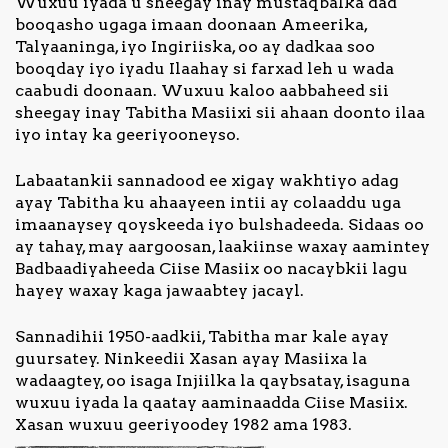
Wuxuu iyada u sheegay inay mustaqbalka dad
booqasho ugaga imaan doonaan Ameerika,
Talyaaninga, iyo Ingiriiska, oo ay dadkaa soo
booqday iyo iyadu Ilaahay si farxad leh u wada
caabudi doonaan. Wuxuu kaloo aabbaheed sii
sheegay inay Tabitha Masiixi sii ahaan doonto ilaa
iyo intay ka geeriyooneyso.
Labaatankii sannadood ee xigay wakhtiyo adag
ayay Tabitha ku ahaayeen intii ay colaaddu uga
imaanaysey qoyskeeda iyo bulshadeeda. Sidaas oo
ay tahay, may aargoosan, laakiinse waxay aamintey
Badbaadiyaheeda Ciise Masiix oo nacaybkii lagu
hayey waxay kaga jawaabtey jacayl.
Sannadihii 1950-aadkii, Tabitha mar kale ayay
guursatey. Ninkeedii Xasan ayay Masiixa la
wadaagtey, oo isaga Injiilka la qaybsatay, isaguna
wuxuu iyada la qaatay aaminaadda Ciise Masiix.
Xasan wuxuu geeriyoodey 1982 ama 1983.