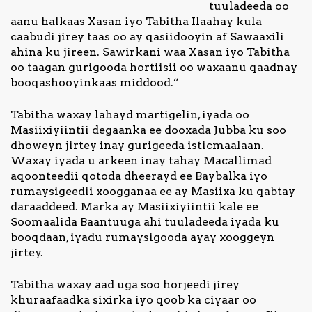
tuuladeeda oo
aanu halkaas Xasan iyo Tabitha Ilaahay kula
caabudi jirey taas oo ay qasiidooyin af Sawaaxili
ahina ku jireen. Sawirkani waa Xasan iyo Tabitha
oo taagan gurigooda hortiisii oo waxaanu qaadnay
booqashooyinkaas middood.”
Tabitha waxay lahayd martigelin, iyada oo
Masiixiyiintii degaanka ee dooxada Jubba ku soo
dhoweyn jirtey inay gurigeeda isticmaalaan.
Waxay iyada u arkeen inay tahay Macallimad
aqoonteedii qotoda dheerayd ee Baybalka iyo
rumaysigeedii xoogganaa ee ay Masiixa ku qabtay
daraaddeed. Marka ay Masiixiyiintii kale ee
Soomaalida Baantuuga ahi tuuladeeda iyada ku
booqdaan, iyadu rumaysigooda ayay xooggeyn
jirtey.
Tabitha waxay aad uga soo horjeedi jirey
khuraafaadka sixirka iyo qoob ka ciyaar oo