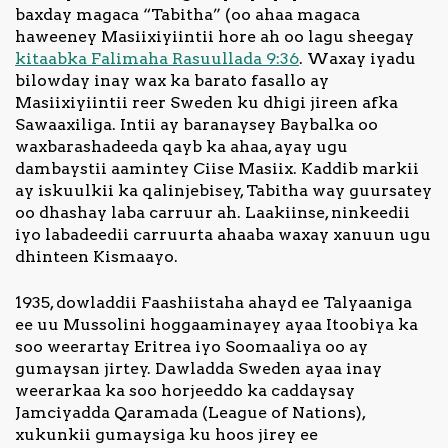
baxday magaca “Tabitha” (oo ahaa magaca
haweeney Masiixiyiintii hore ah oo lagu sheegay
kitaabka Falimaha Rasuullada 9:36
. Waxay iyadu
bilowday inay wax ka barato fasallo ay
Masiixiyiintii reer Sweden ku dhigi jireen afka
Sawaaxiliga. Intii ay baranaysey Baybalka oo
waxbarashadeeda qayb ka ahaa, ayay ugu
dambaystii aamintey Ciise Masiix. Kaddib markii
ay iskuulkii ka qalinjebisey, Tabitha way guursatey
oo dhashay laba carruur ah. Laakiinse, ninkeedii
iyo labadeedii carruurta ahaaba waxay xanuun ugu
dhinteen Kismaayo.
1935, dowladdii Faashiistaha ahayd ee Talyaaniga
ee uu Mussolini hoggaaminayey ayaa Itoobiya ka
soo weerartay Eritrea iyo Soomaaliya oo ay
gumaysan jirtey. Dawladda Sweden ayaa inay
weerarkaa ka soo horjeeddo ka caddaysay
Jamciyadda Qaramada (League of Nations),
xukunkii gumaysiga ku hoos jirey ee