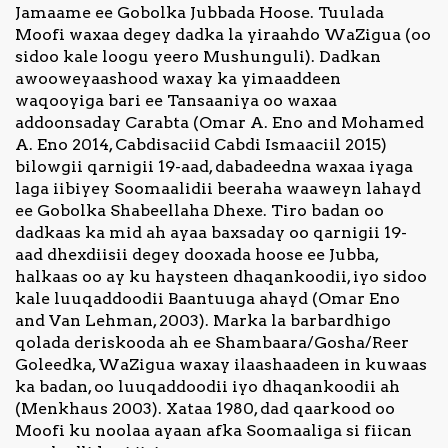
Jamaame ee Gobolka Jubbada Hoose. Tuulada
Moofi waxaa degey dadka la yiraahdo WaZigua (oo
Nagala
sidoo kale loogu yeero Mushunguli). Dadkan
soo
awooweyaashood waxay ka yimaaddeen
xiriir
waqooyiga bari ee Tansaaniya oo waxaa
addoonsaday Carabta (Omar A. Eno and Mohamed
A. Eno 2014, Cabdisaciid Cabdi Ismaaciil 2015)
bilowgii qarnigii 19-aad, dabadeedna waxaa iyaga
laga iibiyey Soomaalidii beeraha waaweyn lahayd
ee Gobolka Shabeellaha Dhexe. Tiro badan oo
dadkaas ka mid ah ayaa baxsaday oo qarnigii 19-
aad dhexdiisii degey dooxada hoose ee Jubba,
halkaas oo ay ku haysteen dhaqankoodii, iyo sidoo
kale luuqaddoodii Baantuuga ahayd (Omar Eno
and Van Lehman, 2003). Marka la barbardhigo
qolada deriskooda ah ee Shambaara/Gosha/Reer
Goleedka, WaZigua waxay ilaashaadeen in kuwaas
ka badan, oo luuqaddoodii iyo dhaqankoodii ah
(Menkhaus 2003). Xataa 1980, dad qaarkood oo
Moofi ku noolaa ayaan afka Soomaaliga si fiican