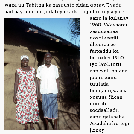
waxa uu Tabitha ka xasuusto sidan qoray, “Iyadu
aad bay noo soo jiidatey markii ugu horreysey ee
aanu la kulanay
1960. Waxaanu
xasuusanaa
qosolkeedii
dheeraa ee
farxaddu ka
buuxdey. 1960
iyo 1961, intii
aan weli nalaga
joojin aanu
tuulada
booqano, waxaa
xusuus fiican
noo ah
socdaalladii
aanu galabaha
Axadaha ku tegi
jirney