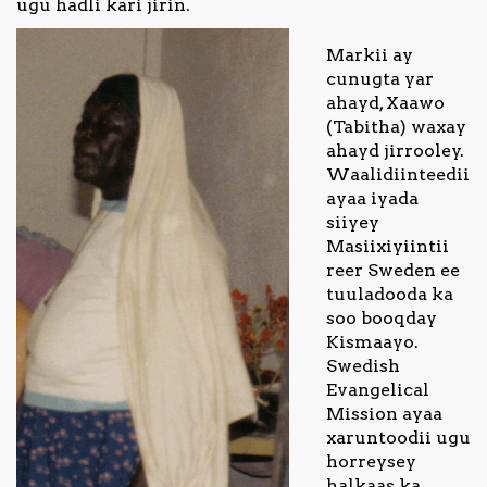
ugu hadli kari jirin.
Markii ay
cunugta yar
ahayd, Xaawo
(Tabitha) waxay
ahayd jirrooley.
Waalidiinteedii
ayaa iyada
siiyey
Masiixiyiintii
reer Sweden ee
tuuladooda ka
soo booqday
Kismaayo.
Swedish
Evangelical
Mission ayaa
xaruntoodii ugu
horreysey
halkaas ka