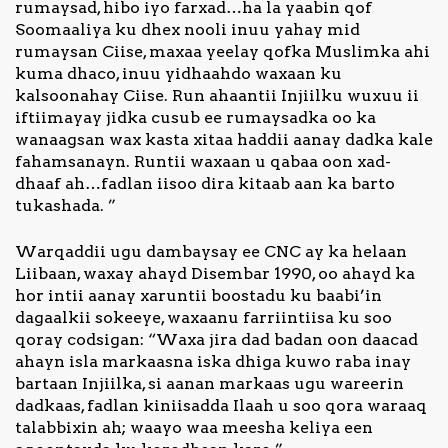
rumaysad, hibo iyo farxad…ha la yaabin qof
Soomaaliya ku dhex nooli inuu yahay mid
rumaysan Ciise, maxaa yeelay qofka Muslimka ahi
kuma dhaco, inuu yidhaahdo waxaan ku
kalsoonahay Ciise. Run ahaantii Injiilku wuxuu ii
iftiimayay jidka cusub ee rumaysadka oo ka
wanaagsan wax kasta xitaa haddii aanay dadka kale
fahamsanayn. Runtii waxaan u qabaa oon xad-
dhaaf ah…fadlan iisoo dira kitaab aan ka barto
tukashada. ”
Warqaddii ugu dambaysay ee CNC ay ka helaan
Liibaan, waxay ahayd Disembar 1990, oo ahayd ka
hor intii aanay xaruntii boostadu ku baabi’in
dagaalkii sokeeye, waxaanu farriintiisa ku soo
qoray codsigan: “Waxa jira dad badan oon daacad
ahayn isla markaasna iska dhiga kuwo raba inay
bartaan Injiilka, si aanan markaas ugu wareerin
dadkaas, fadlan kiniisadda Ilaah u soo qora waraaq
talabbixin ah; waayo waa meesha keliya een