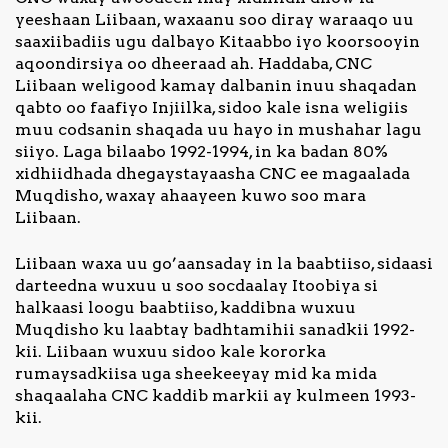
yeeshaan Liibaan, waxaanu soo diray waraaqo uu
saaxiibadiis ugu dalbayo Kitaabbo iyo koorsooyin
aqoondirsiya oo dheeraad ah. Haddaba, CNC
Liibaan weligood kamay dalbanin inuu shaqadan
qabto oo faafiyo Injiilka, sidoo kale isna weligiis
muu codsanin shaqada uu hayo in mushahar lagu
siiyo. Laga bilaabo 1992-1994, in ka badan 80%
xidhiidhada dhegaystayaasha CNC ee magaalada
Muqdisho, waxay ahaayeen kuwo soo mara
Liibaan.
Liibaan waxa uu go’aansaday in la baabtiiso, sidaasi
darteedna wuxuu u soo socdaalay Itoobiya si
halkaasi loogu baabtiiso, kaddibna wuxuu
Muqdisho ku laabtay badhtamihii sanadkii 1992-
kii. Liibaan wuxuu sidoo kale kororka
rumaysadkiisa uga sheekeeyay mid ka mida
shaqaalaha CNC kaddib markii ay kulmeen 1993-
kii.