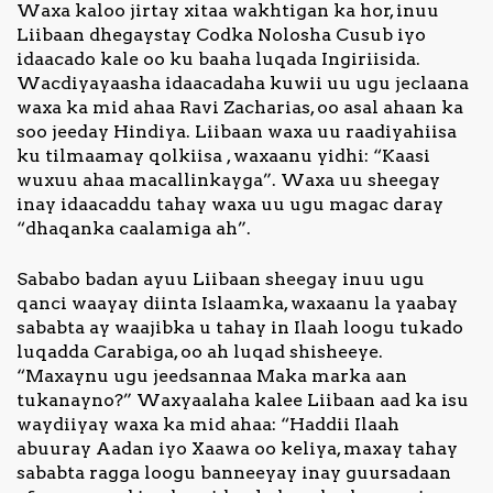
Waxa kaloo jirtay xitaa wakhtigan ka hor, inuu
Liibaan dhegaystay Codka Nolosha Cusub iyo
idaacado kale oo ku baaha luqada Ingiriisida.
Wacdiyayaasha idaacadaha kuwii uu ugu jeclaana
waxa ka mid ahaa Ravi Zacharias, oo asal ahaan ka
soo jeeday Hindiya. Liibaan waxa uu raadiyahiisa
ku tilmaamay qolkiisa , waxaanu yidhi: “Kaasi
wuxuu ahaa macallinkayga”. Waxa uu sheegay
inay idaacaddu tahay waxa uu ugu magac daray
“dhaqanka caalamiga ah”.
Sababo badan ayuu Liibaan sheegay inuu ugu
qanci waayay diinta Islaamka, waxaanu la yaabay
sababta ay waajibka u tahay in Ilaah loogu tukado
luqadda Carabiga, oo ah luqad shisheeye.
“Maxaynu ugu jeedsannaa Maka marka aan
tukanayno?” Waxyaalaha kalee Liibaan aad ka isu
waydiiyay waxa ka mid ahaa: “Haddii Ilaah
abuuray Aadan iyo Xaawa oo keliya, maxay tahay
sababta ragga loogu banneeyay inay guursadaan