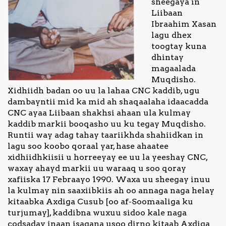
sheegaya in
Liibaan
Nagala
Ibraahim Xasan
soo
lagu dhex
xiriir
toogtay kuna
dhintay
magaalada
Muqdisho.
Xidhiidh badan oo uu la lahaa CNC kaddib, ugu
dambayntii mid ka mid ah shaqaalaha idaacadda
CNC ayaa Liibaan shakhsi ahaan ula kulmay
kaddib markii booqasho uu ku tegay Muqdisho.
Runtii way adag tahay taariikhda shahiidkan in
lagu soo koobo qoraal yar, hase ahaatee
xidhiidhkiisii u horreeyay ee uu la yeeshay CNC,
waxay ahayd markii uu waraaq u soo qoray
xafiiska 17 Febraayo 1990. Waxa uu sheegay inuu
la kulmay nin saaxiibkiis ah oo annaga naga helay
kitaabka Axdiga Cusub [oo af-Soomaaliga ku
turjumay], kaddibna wuxuu sidoo kale naga
codsaday inaan isagana usoo dirno kitaab Axdiga