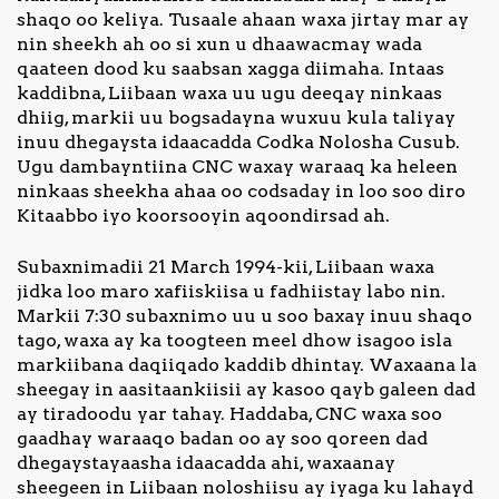
shaqo oo keliya. Tusaale ahaan waxa jirtay mar ay
nin sheekh ah oo si xun u dhaawacmay wada
qaateen dood ku saabsan xagga diimaha. Intaas
kaddibna, Liibaan waxa uu ugu deeqay ninkaas
dhiig, markii uu bogsadayna wuxuu kula taliyay
inuu dhegaysta idaacadda Codka Nolosha Cusub.
Ugu dambayntiina CNC waxay waraaq ka heleen
ninkaas sheekha ahaa oo codsaday in loo soo diro
Kitaabbo iyo koorsooyin aqoondirsad ah.
Subaxnimadii 21 March 1994-kii, Liibaan waxa
jidka loo maro xafiiskiisa u fadhiistay labo nin.
Markii 7:30 subaxnimo uu u soo baxay inuu shaqo
tago, waxa ay ka toogteen meel dhow isagoo isla
markiibana daqiiqado kaddib dhintay. Waxaana la
sheegay in aasitaankiisii ay kasoo qayb galeen dad
ay tiradoodu yar tahay. Haddaba, CNC waxa soo
gaadhay waraaqo badan oo ay soo qoreen dad
dhegaystayaasha idaacadda ahi, waxaanay
sheegeen in Liibaan noloshiisu ay iyaga ku lahayd