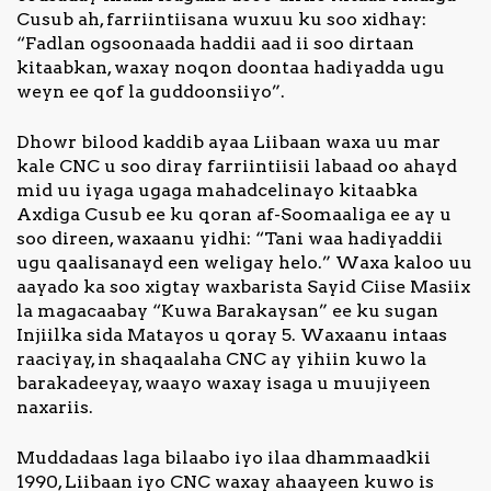
Cusub ah, farriintiisana wuxuu ku soo xidhay:
“Fadlan ogsoonaada haddii aad ii soo dirtaan
kitaabkan, waxay noqon doontaa hadiyadda ugu
weyn ee qof la guddoonsiiyo”.
Dhowr bilood kaddib ayaa Liibaan waxa uu mar
kale CNC u soo diray farriintiisii labaad oo ahayd
mid uu iyaga ugaga mahadcelinayo kitaabka
Axdiga Cusub ee ku qoran af-Soomaaliga ee ay u
soo direen, waxaanu yidhi: “Tani waa hadiyaddii
ugu qaalisanayd een weligay helo.” Waxa kaloo uu
aayado ka soo xigtay waxbarista Sayid Ciise Masiix
la magacaabay “Kuwa Barakaysan” ee ku sugan
Injiilka sida Matayos u qoray 5. Waxaanu intaas
raaciyay, in shaqaalaha CNC ay yihiin kuwo la
barakadeeyay, waayo waxay isaga u muujiyeen
naxariis.
Muddadaas laga bilaabo iyo ilaa dhammaadkii
1990, Liibaan iyo CNC waxay ahaayeen kuwo is