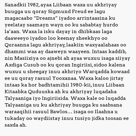
Sanadkii 1982, ayaa Liibaan waxa uu akhriyay
buugga uu qoray Sigmund Freud ee lagu
magacaabo “Dreams” iyadoo arrintaasina ku
yeelatay saamayn wayn oo ku sababtay hurdo
la’aan. Waxa la isku dayay in dhibkaas laga
daaweeyo iyadoo loo keenay sheekhyo oo
Quraanna lagu akhriyay, laakiin waxyaalahaas oo
dhammi waa ay daaweyn waayeen. Intaas kaddib,
nin Masiixiya oo ajnebi ah ayaa wuxuu isaga siiyay
Axdiga Cusub oo ku qoran Ingiriisi, sidoo kalena
wuxuu u sheegay inuu akhriyo Warqadda kowaad
ee uu qoray rasuul Yooxanaa. Waxa kaloo jirtay
intaas ka hor badhtamihii 1980-kii, inuu Liibaan
Kitaabka Quduuska ah ku akhriyay luqadaha
Talyaaniga iyo Ingiriisida. Waxa kale oo luqadda
Talyaaniga uu ku akhriyay buugga ku saabsana
waraaqihii rasuul Bawlos… isaga oo Ilaahna u
tukaday oo waydiistay inuu tusiyo jidka toosan ee
saxda ah.