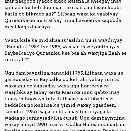
afar naagood iyadoo sidoo kalena la sheegay inay
jannada ku heli doonaan tiro aan aan lasoo koobi
karin oo bikrado ah?” Liibaan waxa ka yaabiyay
Quraanka oo uu u arkay inuu haweenka xaqooda
meel kaga dhacayo.
Waxa kale ka mid ahaa su’aalihii uu is waydiiyay:
“Sanadkii 1984 iyo 1985, waxaan is weyddiinayay
Baybalka iyo Quraanka, kee baa ah waxyiga Ilaah ee
runta ah?”
Ugu dambayntiina, sanadkii 1985, Liibaan waxa uu
garawsaday in Baybalka oo keli ahi yahay runta,
waxaanu go’aansaday waxa ugu horreeya ee
waajibka ay tahay xerta Masiixa inuu qabto inay
tahay is-hoosaysiinta. Liibaan saaxiibbadiis is
beddelka noloshiisa ku yimid waxay ogaadeen,
sanadkii 1986 isaga oo bilaabay inuu iyaga la
wadaago rumaysadkiisa cusub. Ugu dambayntiina,
waxay ahayd 1990 markii Codka Nolosha Cusub uu
farriin usoo qoray, isaga oo ka codsanaya Baybal ku