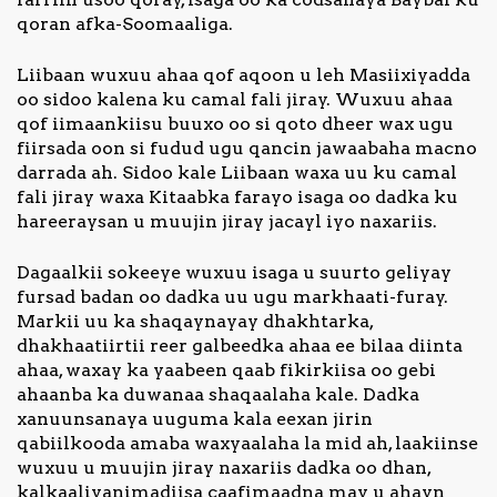
qoran afka-Soomaaliga.
Liibaan wuxuu ahaa qof aqoon u leh Masiixiyadda
oo sidoo kalena ku camal fali jiray. Wuxuu ahaa
qof iimaankiisu buuxo oo si qoto dheer wax ugu
fiirsada oon si fudud ugu qancin jawaabaha macno
darrada ah. Sidoo kale Liibaan waxa uu ku camal
fali jiray waxa Kitaabka farayo isaga oo dadka ku
hareeraysan u muujin jiray jacayl iyo naxariis.
Dagaalkii sokeeye wuxuu isaga u suurto geliyay
fursad badan oo dadka uu ugu markhaati-furay.
Markii uu ka shaqaynayay dhakhtarka,
dhakhaatiirtii reer galbeedka ahaa ee bilaa diinta
ahaa, waxay ka yaabeen qaab fikirkiisa oo gebi
ahaanba ka duwanaa shaqaalaha kale. Dadka
xanuunsanaya uuguma kala eexan jirin
qabiilkooda amaba waxyaalaha la mid ah, laakiinse
wuxuu u muujin jiray naxariis dadka oo dhan,
kalkaaliyanimadiisa caafimaadna may u ahayn