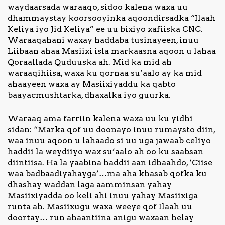
waydaarsada waraaqo, sidoo kalena waxa uu
dhammaystay koorsooyinka aqoondirsadka “Ilaah
Keliya iyo Jid Keliya” ee uu bixiyo xafiiska CNC.
Waraaqahani waxay haddaba tusinayeen, inuu
Liibaan ahaa Masiixi isla markaasna aqoon u lahaa
Qoraallada Quduuska ah. Mid ka mid ah
waraaqihiisa, waxa ku qornaa su’aalo ay ka mid
ahaayeen waxa ay Masiixiyaddu ka qabto
baayacmushtarka, dhaxalka iyo guurka.
Waraaq ama farriin kalena waxa uu ku yidhi
sidan: “Marka qof uu doonayo inuu rumaysto diin,
waa inuu aqoon u lahaado si uu uga jawaab celiyo
haddii la weydiiyo wax su’aalo ah oo ku saabsan
diintiisa. Ha la yaabina haddii aan idhaahdo, ‘Ciise
waa badbaadiyahayga’…ma aha khasab qofka ku
dhashay waddan laga aamminsan yahay
Masiixiyadda oo keli ahi inuu yahay Masiixiga
runta ah. Masiixugu waxa weeye qof Ilaah uu
doortay… run ahaantiina anigu waxaan helay