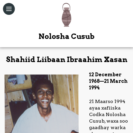
Nolosha Cusub
Shahiid Liibaan Ibraahim Xasan
Qoraallo
12 December
Maqal /
1968—21 March
Muuqal
1994
Kitaabka
21 Maarso 1994
Quduuska
ayaa xafiiska
Ah
Codka Nolosha
Cusub, waxa soo
Bogag
gaadhay warka
Kale