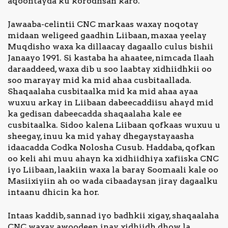
aqoontayda ku korodhsan karo.”
Jawaaba-celintii CNC markaas waxay noqotay
midaan weligeed gaadhin Liibaan, maxaa yeelay
Muqdisho waxa ka dillaacay dagaallo culus bishii
Janaayo 1991. Si kastaba ha ahaatee, nimcada Ilaah
daraaddeed, waxa dib u soo laabtay xidhiidhkii oo
soo marayay mid ka mid ahaa cusbitaallada.
Shaqaalaha cusbitaalka mid ka mid ahaa ayaa
wuxuu arkay in Liibaan dabeecaddiisu ahayd mid
ka gedisan dabeecadda shaqaalaha kale ee
cusbitaalka. Sidoo kalena Liibaan qofkaas wuxuu u
sheegay, inuu ka mid yahay dhegaystayaasha
idaacadda Codka Nolosha Cusub. Haddaba, qofkan
oo keli ahi muu ahayn ka xidhiidhiya xafiiska CNC
iyo Liibaan, laakiin waxa la baray Soomaali kale oo
Masiixiyiin ah oo wada cibaadaysan jiray dagaalku
intaanu dhicin ka hor.
Intaas kaddib, sannad iyo badhkii xigay, shaqaalaha
CNC waxay awoodeen inay xidhiidh dhow la